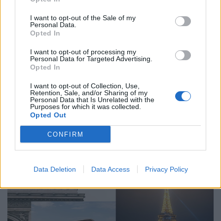
I want to opt-out of the Sale of my
Αθλητικά
Personal Data.
Opted In
Το φαινόμενο Simone Biles
επαναπροσδιορίζει την ενόργανη γυμναστική
I want to opt-out of processing my
Personal Data for Targeted Advertising.
Opted In
01.08.24
I want to opt-out of Collection, Use,
Retention, Sale, and/or Sharing of my
Ο θρίαμβος, η λάμψη και οι προκλήσεις μίας τεράστιας
Personal Data that Is Unrelated with the
αθλήτριας που αψηφά τα όρια του ανθρώπινου σώματος και
Purposes for which it was collected.
Opted Out
νου ενώ η επίδρασή της εκτείνεται πέρα από τους
αγωνιστικούς χώρους.
CONFIRM
Data Deletion
Data Access
Privacy Policy