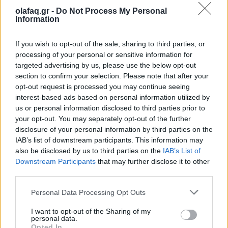
Οι γυναίκες του WNBA ζητούν όσα τους
olafaq.gr -
Do Not Process My Personal
αξίζουν: «Πληρώστε ό,τι μάς χρωστάτε»
Information
23.07.25
If you wish to opt-out of the sale, sharing to third parties, or
processing of your personal or sensitive information for
Εκεί που όσο δυνατά και να φωνάξεις κανείς δεν σε ακούει,
targeted advertising by us, please use the below opt-out
είσαι αναγκασμένος να περάσεις στην επίθεση. Αυτό έκαναν
section to confirm your selection. Please note that after your
και οι παίκτριες του WNBA, οι οποίες μάχονται για την δίκαιη
opt-out request is processed you may continue seeing
interest-based ads based on personal information utilized by
κατανομή των μισθών τους
us or personal information disclosed to third parties prior to
your opt-out. You may separately opt-out of the further
disclosure of your personal information by third parties on the
IAB’s list of downstream participants. This information may
also be disclosed by us to third parties on the
IAB’s List of
Downstream Participants
that may further disclose it to other
third parties.
Personal Data Processing Opt Outs
I want to opt-out of the Sharing of my
personal data.
Opted In