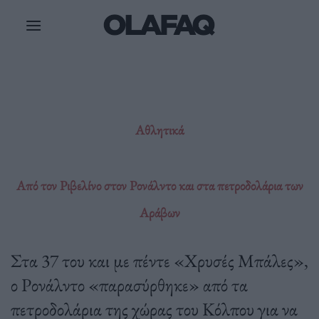
Μετάβαση
στο
περιεχόμενο
Αθλητικά
Από τον Ριβελίνο στον Ρονάλντο και στα πετροδολάρια των
Αράβων
Στα 37 του και με πέντε «Χρυσές Μπάλες»,
ο Ρονάλντο «παρασύρθηκε» από τα
πετροδολάρια της χώρας του Κόλπου για να