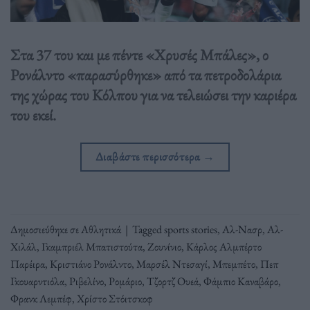
Στα 37 του και με πέντε «Χρυσές Μπάλες», ο
Ρονάλντο «παρασύρθηκε» από τα πετροδολάρια
της χώρας του Κόλπου για να τελειώσει την καριέρα
του εκεί.
Διαβάστε περισσότερα
→
Δημοσιεύθηκε σε
Αθλητικά
|
Tagged
sports stories
,
Αλ-Νασρ
,
Αλ-
Χιλάλ
,
Γκαμπριέλ Μπατιστούτα
,
Ζουνίνιο
,
Κάρλος Αλμπέρτο
Παρέιρα
,
Κριστιάνο Ρονάλντο
,
Μαρσέλ Ντεσαγί
,
Μπεμπέτο
,
Πεπ
Γκουαρντιόλα
,
Ριβελίνο
,
Ρομάριο
,
Τζορτζ Ουεά
,
Φάμπιο Καναβάρο
,
Φρανκ Λεμπέφ
,
Χρίστο Στόιτσκοφ