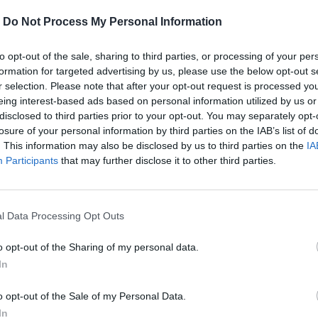
-
Do Not Process My Personal Information
to opt-out of the sale, sharing to third parties, or processing of your per
formation for targeted advertising by us, please use the below opt-out s
r selection. Please note that after your opt-out request is processed y
eing interest-based ads based on personal information utilized by us or
disclosed to third parties prior to your opt-out. You may separately opt-
losure of your personal information by third parties on the IAB’s list of
. This information may also be disclosed by us to third parties on the
IA
Participants
that may further disclose it to other third parties.
άλες», ο Ρονάλντο «παρασύρθηκε» από
ια να τελειώσει την καριέρα του εκεί.
l Data Processing Opt Outs
περισσότερα
→
o opt-out of the Sharing of my personal data.
In
o opt-out of the Sale of my Personal Data.
In