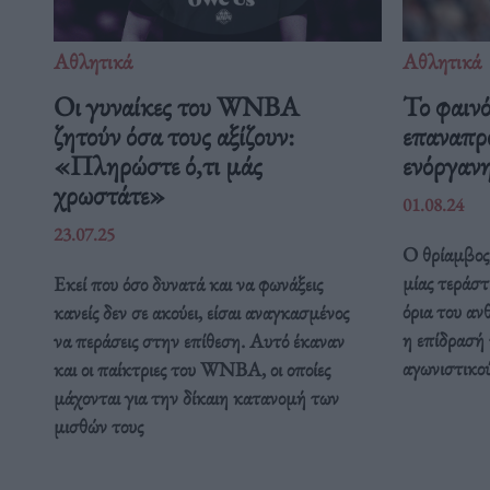
Αθλητικά
Αθλητικά
Οι γυναίκες του WNBA
Το φαιν
ζητούν όσα τους αξίζουν:
επαναπρο
«Πληρώστε ό,τι μάς
ενόργαν
χρωστάτε»
01.08.24
23.07.25
Ο θρίαμβος,
μίας τεράστ
Εκεί που όσο δυνατά και να φωνάξεις
όρια του αν
κανείς δεν σε ακούει, είσαι αναγκασμένος
η επίδρασή 
να περάσεις στην επίθεση. Αυτό έκαναν
αγωνιστικού
και οι παίκτριες του WNBA, οι οποίες
μάχονται για την δίκαιη κατανομή των
μισθών τους