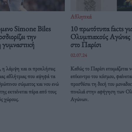
Αθλητικά
όμενο Simone Biles
10 πρωτότυπα facts γι
σδιορίζει την
Ολυμπιακούς Αγώνες
η γυμναστική
στο Παρίσι
02.07.24
 η λάμψη και οι προκλήσεις
Καθώς το Παρίσι ετοιμάζεται ν
ιας αθλήτριας που αψηφά τα
επίκεντρο του κόσμου, φαίνεται
θρώπινου σώματος και νου ενώ
προσθέσει τη δική του μοναδι
της εκτείνεται πέρα από τους
πινελιά στην αφήγηση των Ο
ς χώρους.
Αγώνων.