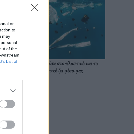
sonal or
ection to
ou may
 personal
out of the
 downstream
B’s List of
Ζούμε ήδη μέσα στο πλαστικό και το
πλαστικό ζει μέσα μας