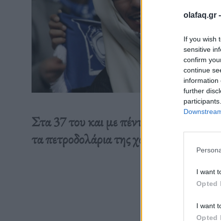
olafaq.gr 
If you wish 
sensitive in
confirm you
continue se
information 
further disc
participants
Downstream 
Στα 37 του και με πέντε «Χρυσές Μπ
τα πετροδολάρια της χώρας του Κόλπου γ
Persona
Διαβάστε 
I want t
Opted 
I want t
Opted 