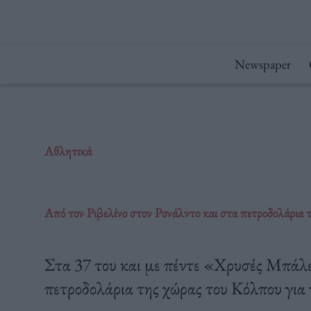
Μετάβαση
στο
περιεχόμενο
Newspaper
Αθλητικά
Από τον Ριβελίνο στον Ρονάλντο και στα πετροδολάρια
Στα 37 του και με πέντε «Χρυσές Μπάλ
πετροδολάρια της χώρας του Κόλπου για ν