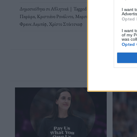
Δημοσιεύθηκε σε
Αθλητικά
|
Tagged
sports stories
,
Αλ-Νασρ
,
Α
I want 
Advertis
Παρέιρα
,
Κριστιάνο Ρονάλντο
,
Μαρσέλ Ντεσαγί
,
Μπεμπέτο
,
Πεπ
Opted 
Φρανκ Λεμπέφ
,
Χρίστο Στόιτσκοφ
I want t
of my P
was col
Opted 