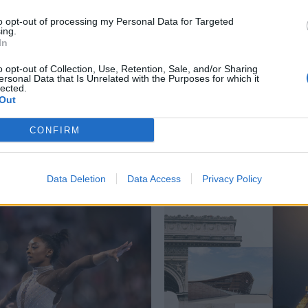
λ-Χιλάλ
,
Γκαμπριέλ Μπατιστούτα
,
Ζουνίνιο
,
Κάρλος Αλμπέρτο
to opt-out of processing my Personal Data for Targeted
ing.
 Γκουαρντιόλα
,
Ριβελίνο
,
Ρομάριο
,
Τζορτζ Ουεά
,
Φάμπιο Καναβάρο
,
In
o opt-out of Collection, Use, Retention, Sale, and/or Sharing
ersonal Data that Is Unrelated with the Purposes for which it
lected.
Out
CONFIRM
Δείτε επίσης
Data Deletion
Data Access
Privacy Policy