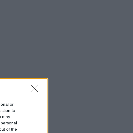
sonal or
ection to
ou may
 personal
out of the