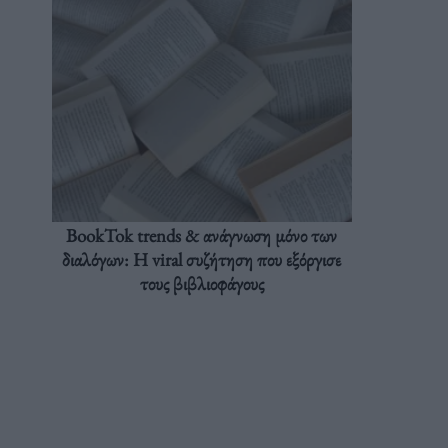
BookTok trends & ανάγνωση μόνο των
διαλόγων: Η viral συζήτηση που εξόργισε
τους βιβλιοφάγους