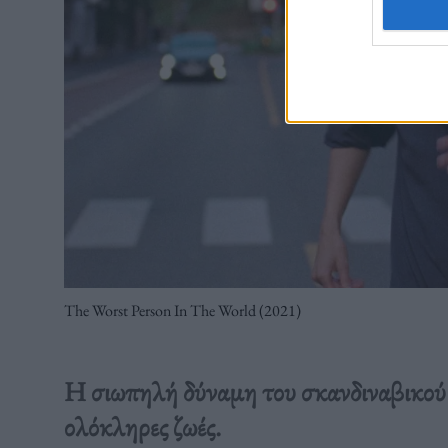
The Worst Person In The World (2021)
Η σιωπηλή δύναμη του σκανδιναβικού
ολόκληρες ζωές.