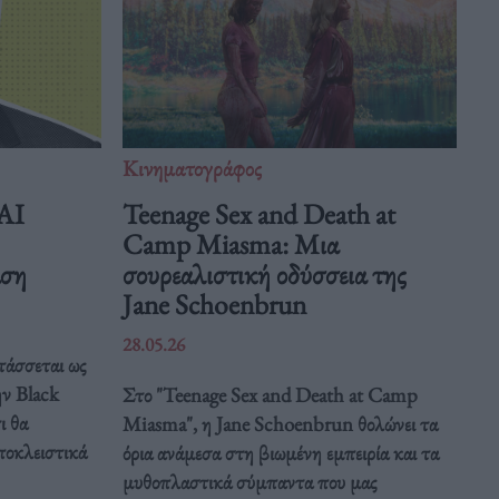
Κινηματογράφος
 AI
Teenage Sex and Death at
Camp Miasma: Μια
άση
σουρεαλιστική οδύσσεια της
Jane Schoenbrun
28.05.26
τάσσεται ως
ην Black
Στο "Teenage Sex and Death at Camp
ι θα
Miasma", η Jane Schoenbrun θολώνει τα
ποκλειστικά
όρια ανάμεσα στη βιωμένη εμπειρία και τα
μυθοπλαστικά σύμπαντα που μας