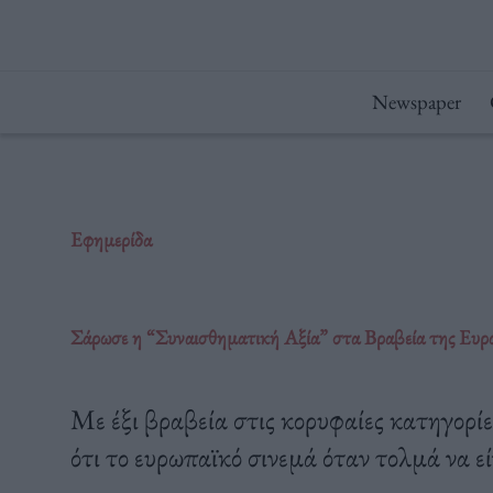
Μετάβαση
στο
περιεχόμενο
Newspaper
Εφημερίδα
Σάρωσε η “Συναισθηματική Αξία” στα Βραβεία της Ευ
Με έξι βραβεία στις κορυφαίες κατηγορί
ότι το ευρωπαϊκό σινεμά όταν τολμά να εί