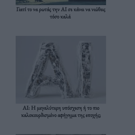
Γιατί το να ρωτάς την AI σε κάνει να νιώθεις
τόσο καλά
AI: Η μεγαλύτερη υπόσχεση ή το πιο
καλοκουρδισμένο αφήγημα της εποχής;