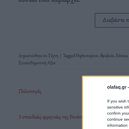
Διαβάστε 
Δημοσιεύθηκε σε
Τέχνη
|
Tagged
fbphotopost
,
Βραβεία
,
Γιόακιμ
Συναισθηματική Αξία
olafaq.gr 
Πολιτισμός
If you wish 
sensitive in
confirm you
3 σπουδαίες ερμηνείες της Ρενάτε Ρέινσβε
continue se
information 