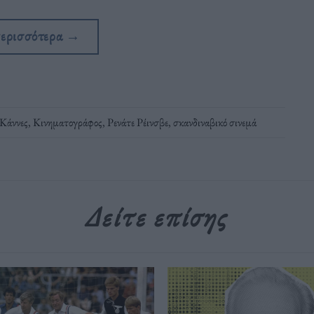
περισσότερα
→
Κάννες
,
Κινηματογράφος
,
Ρενάτε Ρέινσβε
,
σκανδιναβικό σινεμά
Δείτε επίσης