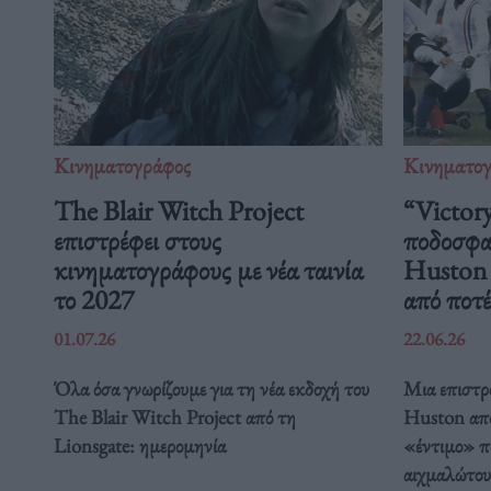
Κινηματογράφος
Κινηματο
The Blair Witch Project
“Victory
επιστρέφει στους
ποδοσφαι
κινηματογράφους με νέα ταινία
Huston μ
το 2027
από ποτέ
01.07.26
22.06.26
Όλα όσα γνωρίζουμε για τη νέα εκδοχή του
Μια επιστρ
The Blair Witch Project από τη
Huston απο
Lionsgate: ημερομηνία
«έντιμο» π
αιχμαλώτου