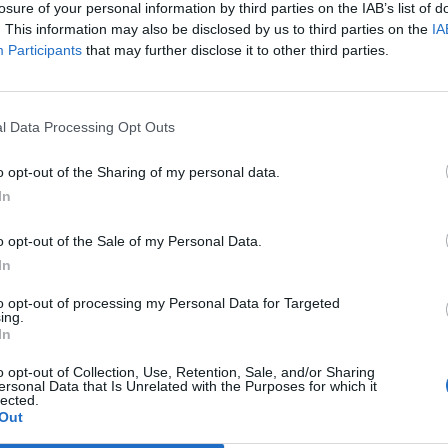
losure of your personal information by third parties on the IAB’s list of
ινεμά, με βλέμμα που κουβαλά ολόκληρες
. This information may also be disclosed by us to third parties on the
IA
Participants
that may further disclose it to other third parties.
l Data Processing Opt Outs
o opt-out of the Sharing of my personal data.
In
o opt-out of the Sale of my Personal Data.
In
to opt-out of processing my Personal Data for Targeted
ing.
In
o opt-out of Collection, Use, Retention, Sale, and/or Sharing
ersonal Data that Is Unrelated with the Purposes for which it
lected.
Out