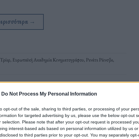
περισσότερα
→
 Τρίερ
,
Ευρωπαϊκή Ακαδημία Κινηματογράφου
,
Ρενάτε Ρέινσβε
,
-
Do Not Process My Personal Information
to opt-out of the sale, sharing to third parties, or processing of your per
formation for targeted advertising by us, please use the below opt-out s
r selection. Please note that after your opt-out request is processed y
eing interest-based ads based on personal information utilized by us or
disclosed to third parties prior to your opt-out. You may separately opt-