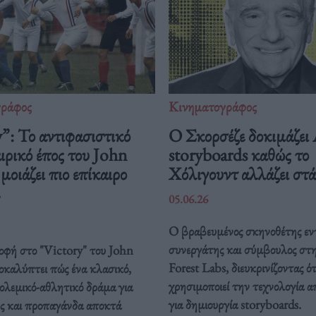
γράφος
Κινηματογράφος
”: Το αντιφασιστικό
Ο Σκορσέζε δοκιμάζει
ρικό έπος του John
storyboards καθώς το
οιάζει πιο επίκαιρο
Χόλιγουντ αλλάζει στ
05.06.26
Ο βραβευμένος σκηνοθέτης εν
συνεργάτης και σύμβουλος στ
οφή στο "Victory" του John
Forest Labs, διευκρινίζοντας ότ
καλύπτει πώς ένα κλασικό,
χρησιμοποιεί την τεχνολογία α
ολεμικό-αθλητικό δράμα για
για δημιουργία storyboards.
ς και προπαγάνδα αποκτά