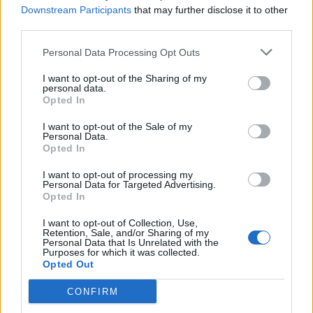
μινιμαλιστική τεχνολογία για ν
Downstream Participants
that may further disclose it to other
third parties.
Personal Data Processing Opt Outs
I want to opt-out of the Sharing of my
personal data.
Opted In
I want to opt-out of the Sale of my
Personal Data.
Opted In
I want to opt-out of processing my
Personal Data for Targeted Advertising.
Opted In
Internet
I want to opt-out of Collection, Use,
Retention, Sale, and/or Sharing of my
MagentaONE Business: Η COSMOTE
Personal Data that Is Unrelated with the
Purposes for which it was collected.
TELEKOM ενώνει συνδεσιμότητα, ασφάλεια
Opted Out
και παραγωγικότητα σε μία πλατφόρμα
CONFIRM
04.06.26