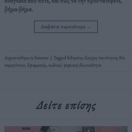
αναγκαία από ποτέ, και πώς να την προστατέψετε,
βήμα-βήμα.
Διαβάστε περισσότερα
→
Δημοσιεύθηκε σε
Internet
|
Tagged
δεδομένα
,
έλεγχος ταυτότητας δύο
παραγόντων
,
Εφαρμογές
,
κωδικοί
,
ψηφιακή ιδιωτικότητα
Δείτε επίσης