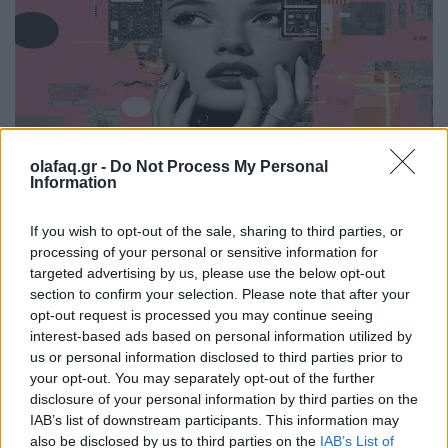
olafaq.gr -
Do Not Process My Personal
Information
Internet
If you wish to opt-out of the sale, sharing to third parties, or
Slowtech: Γιατί επιστρέφουν το iPod Shuffle,
processing of your personal or sensitive information for
τα «dumb» τηλέφωνα και τα εργαλεία που
targeted advertising by us, please use the below opt-out
μειώνουν τον χρόνο οθόνης;
section to confirm your selection. Please note that after your
opt-out request is processed you may continue seeing
22.06.26
interest-based ads based on personal information utilized by
us or personal information disclosed to third parties prior to
your opt-out. You may separately opt-out of the further
Από μια διαφήμιση του iPod Shuffle στο μετρό της Νέας
disclosure of your personal information by third parties on the
Υόρκης μέχρι εφαρμογές και συσκευές «μειωμένης τριβής»,
IAB’s list of downstream participants. This information may
όλο και περισσότεροι χρήστες στρέφονται σε παλαιότερη ή πιο
also be disclosed by us to third parties on the
IAB’s List of