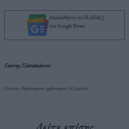
Ακολουθήστε το OLAFAQ
στο Google News
Γιάννης Παπαϊωάννου
Ετικέτες :
fbphotopost
,
igphotopost
,
ΑΙ
,
ρομπότ
.
Δείτε επίσης