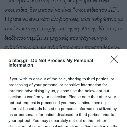
σκουπίδια, δεν μπορεί να είναι “σκουπίδια του ΑΙ”.
Πρέπει να είναι κάτι αληθοφανές, κάτι ανθρώπινο με
την έννοια της συνοχής και της πρόθεσης. Κι έτσι, το
διαδίκτυο γεμίζει με μηχανές που ψάχνουν για
ανθρώπους, και με ανθρώπους που προσπαθούν να
αποδείξουν ότι δεν είναι μηχανές.
olafaq.gr -
Do Not Process My Personal
Information
If you wish to opt-out of the sale, sharing to third parties, or
processing of your personal or sensitive information for
targeted advertising by us, please use the below opt-out
Το σίγουρο είναι πως ένας κύκλος κλείνει πάνω μας.
section to confirm your selection. Please note that after your
opt-out request is processed you may continue seeing
Ίσως το πιο ανησυχητικό δεν είναι ότι τα bots
interest-based ads based on personal information utilized by
γίνονται καλύτερα. Είναι ότι η έννοια του
us or personal information disclosed to third parties prior to
your opt-out. You may separately opt-out of the further
“ανθρώπου” στο διαδίκτυο αρχίζει να ορίζεται
disclosure of your personal information by third parties on the