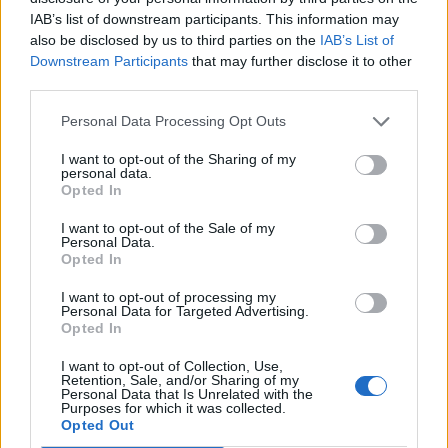
τεχνικά: ως κάτι που περνάει τεστ, που
IAB’s list of downstream participants. This information may
also be disclosed by us to third parties on the
IAB’s List of
αναγνωρίζεται από αλγορίθμους, που πιστοποιείται
Downstream Participants
that may further disclose it to other
από συστήματα τα οποία (σε τελική ανάλυση) δεν
third parties.
καταλαβαίνουν τι σημαίνει να είσαι άνθρωπος.
Personal Data Processing Opt Outs
I want to opt-out of the Sharing of my
personal data.
Opted In
Και κάπου εκεί, το κουτάκι “I am not a robot”
I want to opt-out of the Sale of my
παύει να είναι αστείο. Γίνεται μια μικρή καθημερινή
Personal Data.
Opted In
υπενθύμιση ότι ίσως δεν το λέμε πια σε ένα
σύστημα, αλλά στον ίδιο τον εαυτό μας. Και το αν
I want to opt-out of processing my
Personal Data for Targeted Advertising.
Opted In
θα συνεχίσει να ισχύει, παραμένει, τουλάχιστον
προς το παρόν, ανοιχτό.
I want to opt-out of Collection, Use,
Retention, Sale, and/or Sharing of my
Personal Data that Is Unrelated with the
Purposes for which it was collected.
Opted Out