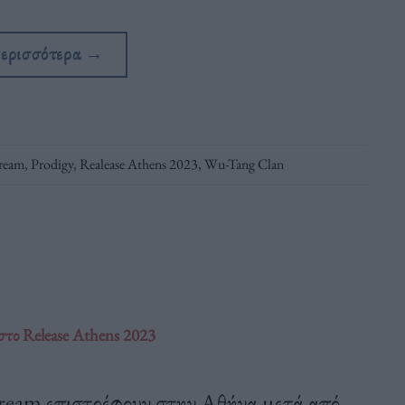
περισσότερα
→
cream
,
Prodigy
,
Realease Athens 2023
,
Wu-Tang Clan
στο Release Athens 2023
cream επιστρέφουν στην Αθήνα μετά από