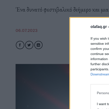
Ένα δυνατό φεστιβαλικό διήμερο και μια
olafaq.gr 
06.07.2023
If you wish 
sensitive in
confirm you
continue se
information 
further disc
participants
Downstream 
Persona
I want t