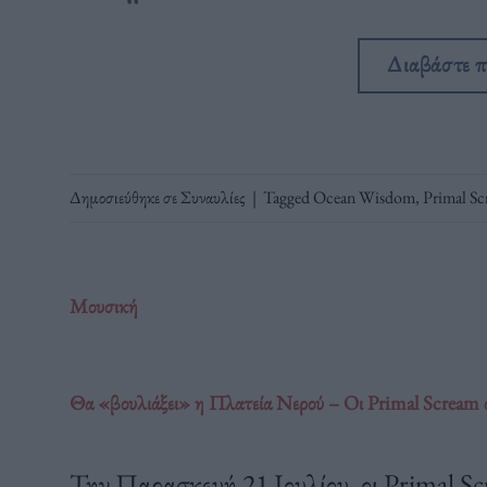
Διαβάστε 
Δημοσιεύθηκε σε
Συναυλίες
|
Tagged
Ocean Wisdom
,
Primal S
Μουσική
Θα «βουλιάξει» η Πλατεία Νερού – Οι Primal Scream 
Την Παρασκευή 21 Ιουλίου, οι Primal S