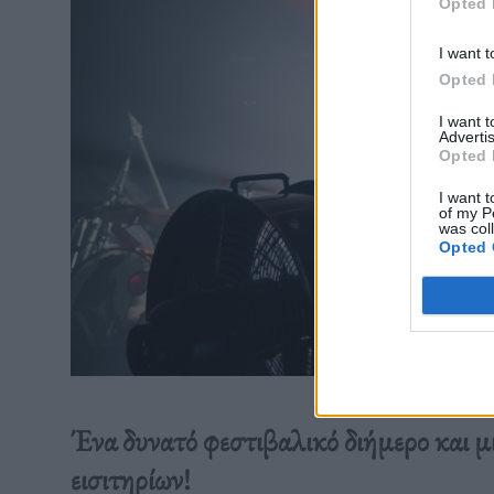
Opted 
I want t
Opted 
I want 
Advertis
Opted 
I want t
of my P
was col
Opted 
Ένα δυνατό φεστιβαλικό διήμερο και μ
εισιτηρίων!