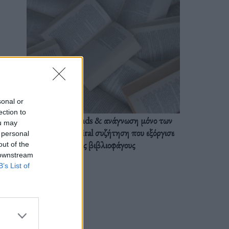
sonal or
ection to
BookTok trends & ανάγνωση μόνο των
ou may
διαλόγων: Η viral συζήτηση που εξόργισε
 personal
τους βιβλιοφάγους
out of the
 downstream
B’s List of