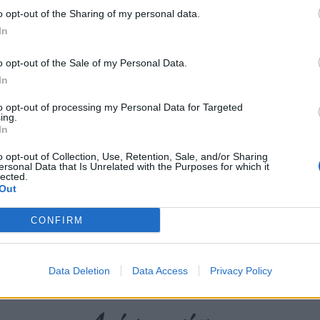
ις τέχνες και η ανερχόμενη
o opt-out of the Sharing of my personal data.
In
 δύο ομιλίες-συναντήσεις στο
ς (ΕΚΕΔΑ).
o opt-out of the Sale of my Personal Data.
In
to opt-out of processing my Personal Data for Targeted
περισσότερα
→
ing.
In
o opt-out of Collection, Use, Retention, Sale, and/or Sharing
ersonal Data that Is Unrelated with the Purposes for which it
lected.
Out
μενής
,
Γεώργιος Θεοχάρης
,
Γιώργος-Ίκαρος Μπαμπασάκη
,
Ελευσίς
,
CONFIRM
Data Deletion
Data Access
Privacy Policy