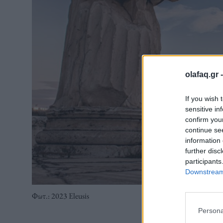
olafaq.gr 
If you wish 
sensitive in
confirm you
continue se
information 
further disc
participants
Downstream 
Φωτ.: 2023 Eleusis
Persona