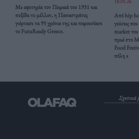
18.05.26
Με αφετηρία τον Πειραιά του 1931 και
πυξίδα το μέλλον, η Παπαστράτος
Από hip hop
γιόρτασε τα 95 χρόνια της και παρουσίασε
γεύσεις που
το FutuReady Greece.
market του 
πρωί στο Με
Food Festiv
πόλη ε
Σχετικά 