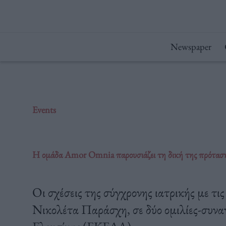
Μετάβαση
στο
περιεχόμενο
Newspaper
Events
Η ομάδα Amor Omnia παρουσιάζει τη δική της πρόταση
Οι σχέσεις της σύγχρονης ιατρικής με τι
Νικολέτα Παράσχη, σε δύο ομιλίες-συνα