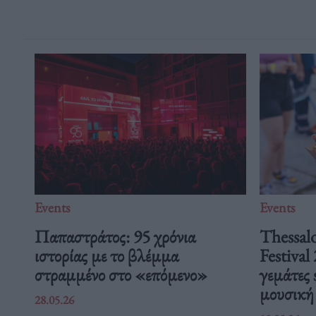
Events
Events
Παπαστράτος: 95 χρόνια
Thessalo
ιστορίας με το βλέμμα
Festival
στραμμένο στο «επόμενο»
γεμάτες 
μουσικ
28.05.26