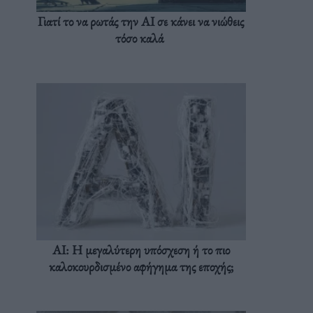
Γιατί το να ρωτάς την AI σε κάνει να νιώθεις
τόσο καλά
AI: Η μεγαλύτερη υπόσχεση ή το πιο
καλοκουρδισμένο αφήγημα της εποχής;