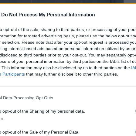
-
Do Not Process My Personal Information
to opt-out of the sale, sharing to third parties, or processing of your per
formation for targeted advertising by us, please use the below opt-out s
r selection. Please note that after your opt-out request is processed y
eing interest-based ads based on personal information utilized by us or
disclosed to third parties prior to your opt-out. You may separately opt-
losure of your personal information by third parties on the IAB’s list of
. This information may also be disclosed by us to third parties on the
IA
Participants
that may further disclose it to other third parties.
ρη και η Τεχνητή Νοημοσύνη σήμερα το
l Data Processing Opt Outs
 τη Google και την Palantir μέχρι την
o opt-out of the Sharing of my personal data.
έχει σφαίρες, αλλά κώδικα.
In
o opt-out of the Sale of my Personal Data.