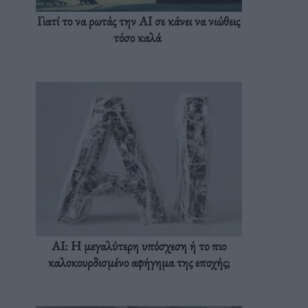
Γιατί το να ρωτάς την AI σε κάνει να νιώθεις
τόσο καλά
AI: Η μεγαλύτερη υπόσχεση ή το πιο
καλοκουρδισμένο αφήγημα της εποχής;