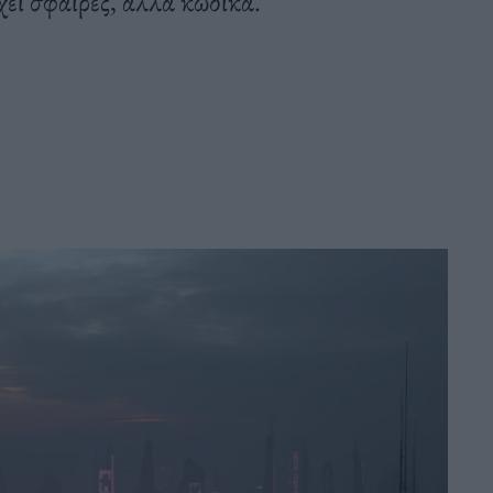
ει σφαίρες, αλλά κώδικα.