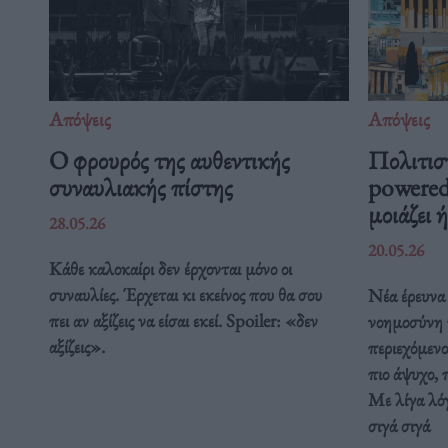
Απόψεις
Απόψεις
O φρουρός της αυθεντικής
Πολιτισ
συναυλιακής πίστης
powered
μοιάζει 
28.05.26
20.05.26
Κάθε καλοκαίρι δεν έρχονται μόνο οι
συναυλίες. Έρχεται κι εκείνος που θα σου
Νέα έρευνα 
πει αν αξίζεις να είσαι εκεί. Spoiler: «δεν
νοημοσύνη τ
αξίζεις».
περιεχόμενο
πιο άψυχο, 
Με λίγα λόγ
σιγά σιγά