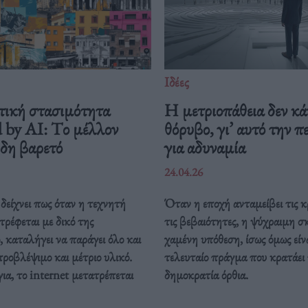
Ιδέες
τική στασιμότητα
Η μετριοπάθεια δεν κά
 by AI: Tο μέλλον
θόρυβο, γι’ αυτό την 
ήδη βαρετό
για αδυναμία
24.04.26
δείχνει πως όταν η τεχνητή
Όταν η εποχή ανταμείβει τις κ
ρέφεται με δικό της
τις βεβαιότητες, η ψύχραιμη σ
, καταλήγει να παράγει όλο και
χαμένη υπόθεση, ίσως όμως είν
προβλέψιμο και μέτριο υλικό.
τελευταίο πράγμα που κρατάει
ια, το internet μετατρέπεται
δημοκρατία όρθια.