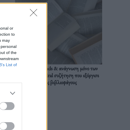
sonal or
ection to
ou may
 personal
out of the
 downstream
B’s List of
BookTok trends & ανάγνωση μόνο των
διαλόγων: Η viral συζήτηση που εξόργισε
τους βιβλιοφάγους