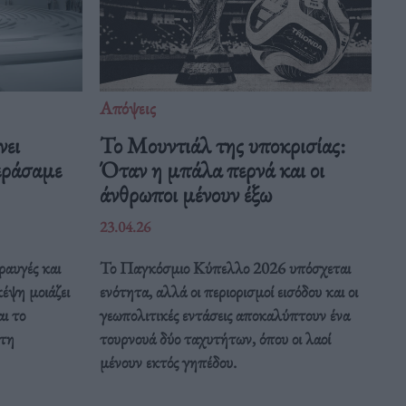
Απόψεις
νει
Το Μουντιάλ της υποκρισίας:
περάσαμε
Όταν η μπάλα περνά και οι
άνθρωποι μένουν έξω
23.04.26
ραυγές και
Το Παγκόσμιο Κύπελλο 2026 υπόσχεται
κέψη μοιάζει
ενότητα, αλλά οι περιορισμοί εισόδου και οι
αι το
γεωπολιτικές εντάσεις αποκαλύπτουν ένα
 τη
τουρνουά δύο ταχυτήτων, όπου οι λαοί
μένουν εκτός γηπέδου.