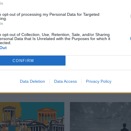
In
περισσότερα
→
to opt-out of processing my Personal Data for Targeted
ing.
In
o opt-out of Collection, Use, Retention, Sale, and/or Sharing
ersonal Data that Is Unrelated with the Purposes for which it
αινοτομία
,
πολεμική μηχανή
,
Τεχνητή Νοημοσύνη
lected.
Out
CONFIRM
Δείτε επίσης
Data Deletion
Data Access
Privacy Policy