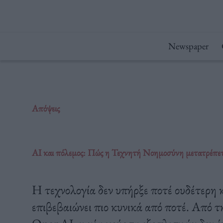
Μετάβαση
στο
περιεχόμενο
Newspaper
Απόψεις
AI και πόλεμος: Πώς η Τεχνητή Νοημοσύνη μετατρέπετα
Η τεχνολογία δεν υπήρξε ποτέ ουδέτερη
επιβεβαιώνει πιο κυνικά από ποτέ. Από τ