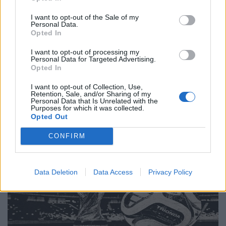
Πολιτιστική στασιμότητα powered by AI:
I want to opt-out of the Sale of my
Tο μέλλον μοιάζει ήδη βαρετό
Personal Data.
Opted In
20.05.26
I want to opt-out of processing my
Personal Data for Targeted Advertising.
Νέα έρευνα δείχνει πως όταν η τεχνητή νοημοσύνη τρέφεται
Opted In
με δικό της περιεχόμενο, καταλήγει να παράγει όλο και πιο
I want to opt-out of Collection, Use,
άψυχο, προβλέψιμο και μέτριο υλικό. Με λίγα λόγια, το
Retention, Sale, and/or Sharing of my
Personal Data that Is Unrelated with the
internet μετατρέπεται σιγά σιγά
Purposes for which it was collected.
Opted Out
CONFIRM
Data Deletion
Data Access
Privacy Policy