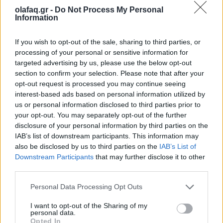
πίστης
olafaq.gr -
Do Not Process My Personal
Information
28.05.26
If you wish to opt-out of the sale, sharing to third parties, or
Κάθε καλοκαίρι δεν έρχονται μόνο οι συναυλίες. Έρχεται κι
processing of your personal or sensitive information for
εκείνος που θα σου πει αν αξίζεις να είσαι εκεί. Spoiler: «δεν
targeted advertising by us, please use the below opt-out
αξίζεις».
section to confirm your selection. Please note that after your
opt-out request is processed you may continue seeing
interest-based ads based on personal information utilized by
us or personal information disclosed to third parties prior to
your opt-out. You may separately opt-out of the further
disclosure of your personal information by third parties on the
IAB’s list of downstream participants. This information may
also be disclosed by us to third parties on the
IAB’s List of
Downstream Participants
that may further disclose it to other
third parties.
Personal Data Processing Opt Outs
I want to opt-out of the Sharing of my
personal data.
Απόψεις
Opted In