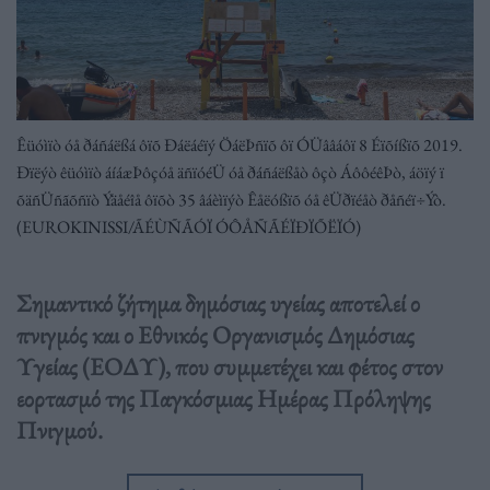
Êüóìïò óå ðáñáëßá ôïõ Ðáëáéïý ÖáëÞñïõ ôï ÓÜââáôï 8 Éïõíßïõ 2019.
Ðïëýò êüóìïò áíáæÞôçóå äñïóéÜ óå ðáñáëßåò ôçò ÁôôéêÞò, áöïý ï
õäñÜñãõñïò Ýäåéîå ôïõò 35 âáèìïýò Êåëóßïõ óå êÜðïéåò ðåñéï÷Ýò.
(EUROKINISSI/ÃÉÙÑÃÓÏ ÓÔÅÑÃÉÏÐÏÕËÏÓ)
Σημαντικό ζήτημα δημόσιας υγείας αποτελεί ο
πνιγμός και ο Εθνικός Οργανισμός Δημόσιας
Υγείας (ΕΟΔΥ), που συμμετέχει και φέτος στον
εορτασμό της Παγκόσμιας Ημέρας Πρόληψης
Πνιγμού.