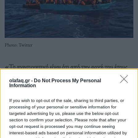
Photo: Twitter
«Το ανησυχητικό είναι ότι από την αρχή του έτους
478 επιπλέον άνθρωποι έχουν χάσει την ζωή τους
olafaq.gr -
Do Not Process My Personal
στην θάλασσα ή αγνοούνται».
Information
If you wish to opt-out of the sale, sharing to third parties, or
Διαβάστε περισσότερα
→
processing of your personal or sensitive information for
targeted advertising by us, please use the below opt-out
section to confirm your selection. Please note that after your
opt-out request is processed you may continue seeing
interest-based ads based on personal information utilized by
Δημοσιεύθηκε σε
Διεθνή
|
Tagged
Θάλασσα
,
Θάνατοι
,
ΟΗΕ
,
Πνιγμοί
,