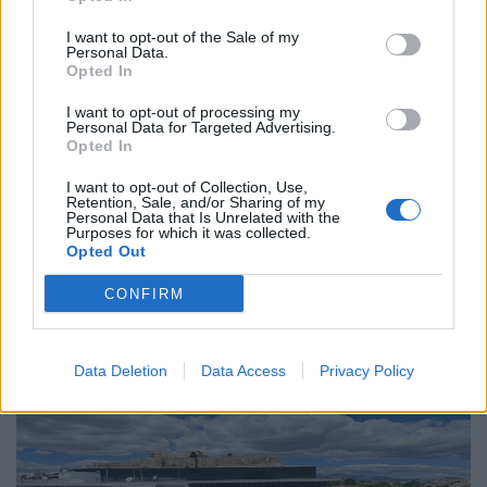
I want to opt-out of the Sale of my
Personal Data.
Opted In
Διεθνή
Το “Ευρωβαρόμετρο” επιβεβαιώνει την
I want to opt-out of processing my
Personal Data for Targeted Advertising.
αβεβαιότητα των πολιτών της Ευρώπης
Opted In
04.02.26
I want to opt-out of Collection, Use,
Retention, Sale, and/or Sharing of my
Personal Data that Is Unrelated with the
Το νέο "Ευρωβαρόμετρο" καταγράφει με ψυχρή ακρίβεια αυτή
Purposes for which it was collected.
Opted Out
την αντίφαση. Oι πολίτες που ανησυχούν βαθιά για πολέμους,
ακρίβεια και αποσταθεροποίηση, αλλά ταυτόχρονα ζητούν μια
CONFIRM
πιο δυνατή, πιο παρούσα Ευ
Data Deletion
Data Access
Privacy Policy