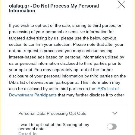
Ο Πάπας Λέων ΙΔ’ και η εγκύκλιος για την
olafaq.gr -
Do Not Process My Personal
Τεχνητή Νοημοσύνη, τη δημοκρατία και τη
Information
συγκέντρωση ισχύος
If you wish to opt-out of the sale, sharing to third parties, or
02.06.26
processing of your personal or sensitive information for
targeted advertising by us, please use the below opt-out
Στην πρώτη του εγκύκλιο "Magnifica Humanitas", ο Πάπας
section to confirm your selection. Please note that after your
Λέων ΙΔ’ χρησιμοποιεί την ΤΝ ως αφετηρία για να
opt-out request is processed you may continue seeing
interest-based ads based on personal information utilized by
καταγγείλει την ανισότητα, τον πόλεμο, τη διάβρωση της
us or personal information disclosed to third parties prior to
δημοκρατίας και τη συγκέντρωση εξουσίας σε
your opt-out. You may separately opt-out of the further
disclosure of your personal information by third parties on the
IAB’s list of downstream participants. This information may
also be disclosed by us to third parties on the
IAB’s List of
Downstream Participants
that may further disclose it to other
third parties.
Personal Data Processing Opt Outs
I want to opt-out of the Sharing of my
personal data.
Opted In