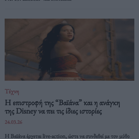
Τέχνη
Η επιστροφή της “Βαϊάνα” και η ανάγκη
της Disney να πει τις ίδιες ιστορίες
24.03.26
Η Βαϊάνα έρχεται live-action, ώστε να συνδεθεί με τον μύθο