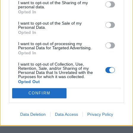
I want to opt-out of the Sharing of my
personal data.
Opted In
I want to opt-out of the Sale of my
Personal Data.
Ο Peter Christopherson, ο Aubrey Powell και ο Storm Thorgerson της
Opted In
Hipgnosis. Το στούντιο σχεδιασμού αποτελεί και το θέμα ενός νέου
I want to opt-out of processing my
ντοκιμαντέρ του Anton Corbijn. | Φωτ.: © Hipgnosis
Personal Data for Targeted Advertising.
Opted In
I want to opt-out of Collection, Use,
Ελάχιστα συγκροτήματα έχουν συνδεθεί τόσο
Retention, Sale, and/or Sharing of my
Personal Data that Is Unrelated with the
άρρηκτα με τη δουλειά της Hipgnosis, όσο οι Pink
Purposes for which it was collected.
Opted Out
Floyd. Ωστόσο, δεν ήταν μόνο οι Pink Floyd που
συνδέθηκαν με την σπουδαία αυτή εταιρεία.
CONFIRM
Διαβάστε περισσότερα
→
Data Deletion
Data Access
Privacy Policy