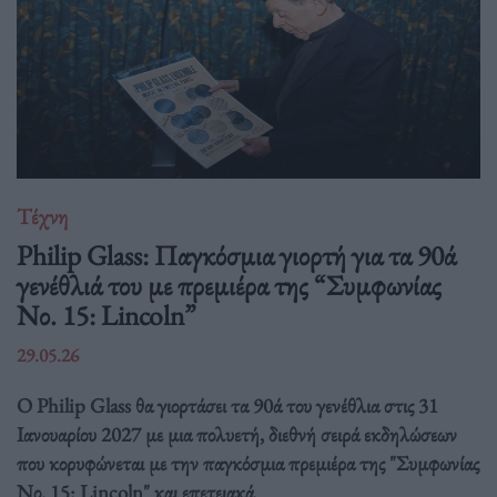
Τέχνη
Philip Glass: Παγκόσμια γιορτή για τα 90ά
γενέθλιά του με πρεμιέρα της “Συμφωνίας
Νο. 15: Lincoln”
29.05.26
Ο Philip Glass θα γιορτάσει τα 90ά του γενέθλια στις 31
Ιανουαρίου 2027 με μια πολυετή, διεθνή σειρά εκδηλώσεων
που κορυφώνεται με την παγκόσμια πρεμιέρα της "Συμφωνίας
Νο. 15: Lincoln" και επετειακά