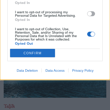
να ακούς
Opted In
27.07.26
I want to opt-out of processing my
Personal Data for Targeted Advertising.
Η αποξένωση της σύγχρονης ζωής δεν γεννιέται μόνο από τη
Opted In
μοναξιά, αλλά και από την απουσία ανθρώπων που μπορούν
I want to opt-out of Collection, Use,
πραγματικά να ακούσουν χωρίς να κρίνουν.
Retention, Sale, and/or Sharing of my
Personal Data that Is Unrelated with the
Purposes for which it was collected.
Opted Out
CONFIRM
Data Deletion
Data Access
Privacy Policy
Ταξίδι