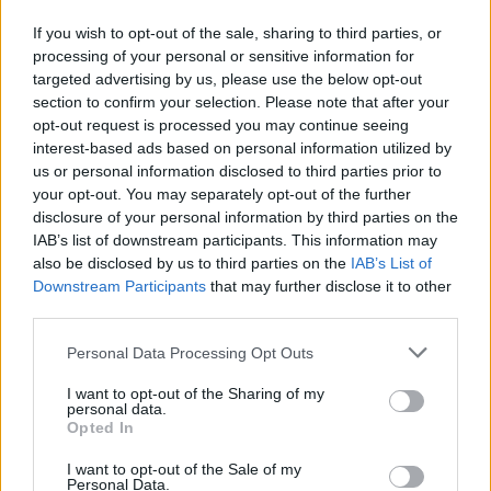
Από τη δημιουργία σταθερής ρουτίνας μέχρι τη μείωση των
If you wish to opt-out of the sale, sharing to third parties, or
περισπασμών, η αυτοπειθαρχία είναι το κλειδί για τη συνέπεια,
processing of your personal or sensitive information for
την προσωπική ανάπτυξη και την επίτευξη κάθε σημαντικού
targeted advertising by us, please use the below opt-out
στόχου.
section to confirm your selection. Please note that after your
opt-out request is processed you may continue seeing
interest-based ads based on personal information utilized by
us or personal information disclosed to third parties prior to
your opt-out. You may separately opt-out of the further
disclosure of your personal information by third parties on the
IAB’s list of downstream participants. This information may
also be disclosed by us to third parties on the
IAB’s List of
Downstream Participants
that may further disclose it to other
third parties.
Personal Data Processing Opt Outs
I want to opt-out of the Sharing of my
personal data.
Τρόπος Ζωής
Opted In
Η πιο σπάνια ανθρώπινη τέχνη σήμερα είναι
I want to opt-out of the Sale of my
Personal Data.