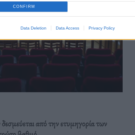
CONFIRM
Data Deletion
Data Access
Privacy Policy
ν δεσμεύεται από την ετυμηγορία των
πρώτο βαθμό.