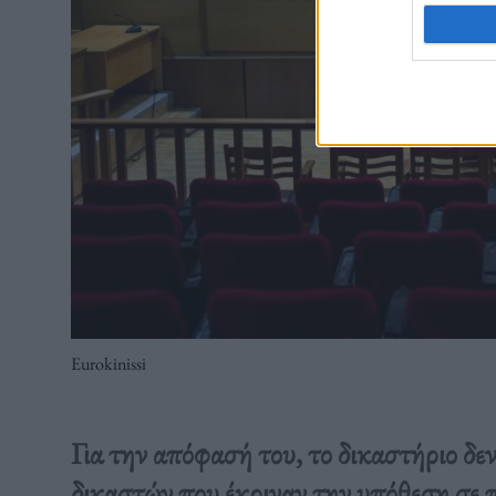
Eurokinissi
Για την απόφασή του, το δικαστήριο δε
δικαστών που έκριναν την υπόθεση σε 