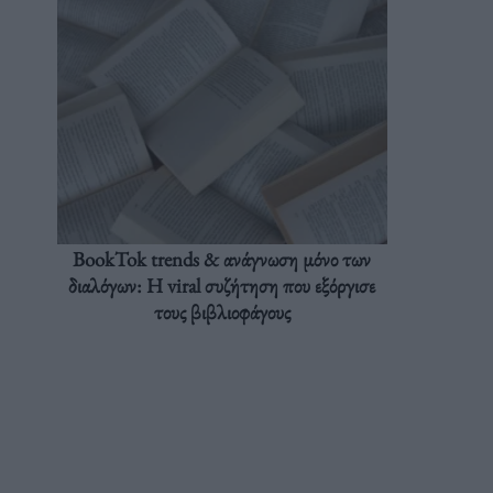
BookTok trends & ανάγνωση μόνο των
διαλόγων: Η viral συζήτηση που εξόργισε
τους βιβλιοφάγους