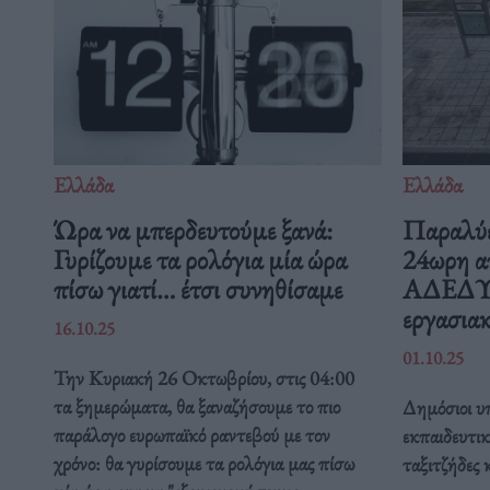
Ελλάδα
Ελλάδα
Ώρα να μπερδευτούμε ξανά:
Παραλύε
Γυρίζουμε τα ρολόγια μία ώρα
24ωρη α
πίσω γιατί… έτσι συνηθίσαμε
ΑΔΕΔΥ ε
εργασιακ
16.10.25
01.10.25
Την Κυριακή 26 Οκτωβρίου, στις 04:00
τα ξημερώματα, θα ξαναζήσουμε το πιο
Δημόσιοι υπ
παράλογο ευρωπαϊκό ραντεβού με τον
εκπαιδευτικ
χρόνο: θα γυρίσουμε τα ρολόγια μας πίσω
ταξιτζήδες 