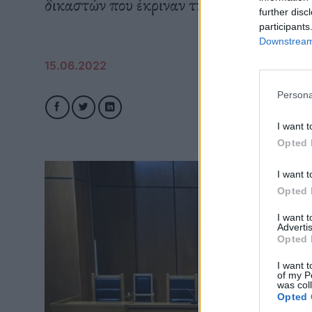
δικαστών που έκριναν την υπόθεση σε πρ
further disc
participants
Downstream 
15.06.2022
Persona
I want t
Opted 
I want t
Opted 
I want 
Advertis
Opted 
I want t
of my P
was col
Opted 