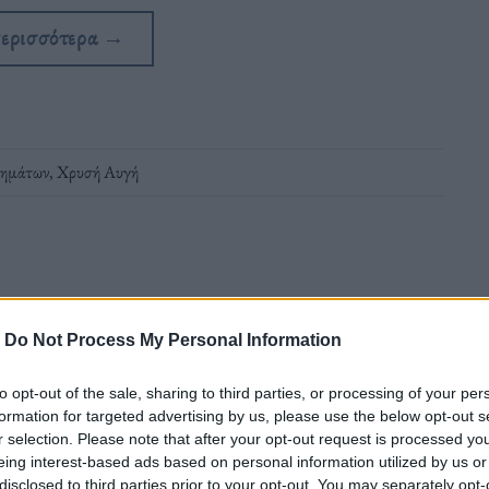
περισσότερα
→
γημάτων
,
Χρυσή Αυγή
-
Do Not Process My Personal Information
ενοι, οι υποθέσεις, το διακύβευμα
to opt-out of the sale, sharing to third parties, or processing of your per
formation for targeted advertising by us, please use the below opt-out s
r selection. Please note that after your opt-out request is processed y
δεσμεύεται από την ετυμηγορία των
eing interest-based ads based on personal information utilized by us or
disclosed to third parties prior to your opt-out. You may separately opt-