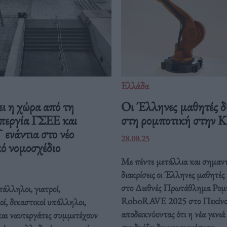
Ελλάδα
ι η χώρα από τη
Οι Έλληνες μαθητές δ
περγία ΓΣΕΕ και
στη ρομποτική στην 
νάντια στο νέο
28.08.25
ό νομοσχέδιο
Με πέντε μετάλλια και σημαντ
διακρίσεις οι Έλληνες μαθητές
στο Διεθνές Πρωτάθλημα Ρομ
άλληλοι, γιατροί,
RoboRAVE 2025 στο Πεκίνο
οί, δικαστικοί υπάλληλοι,
αποδεικνύοντας ότι η νέα γενιά
και ναυτεργάτες συμμετέχουν