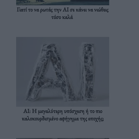
Γιατί το να ρωτάς την AI σε κάνει να νιώθεις
τόσο καλά
AI: Η μεγαλύτερη υπόσχεση ή το πιο
καλοκουρδισμένο αφήγημα της εποχής;