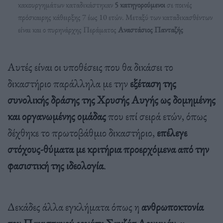
κακουργημάτων καταδικάστηκαν
5 κατηγορούμενοι
σε ποινές
πρόσκαιρης κάθειρξης 7 έως 10 ετών. Μεταξύ των καταδικασθέντων
είναι και ο πυρηνάρχης Περάματος
Αναστάσιος Πανταζής
Αυτές είναι οι υποθέσεις που θα δικάσει το
δικαστήριο παράλληλα με την
εξέταση της
συνολικής δράσης της Χρυσής Αυγής ως δομημένης
και οργανωμένης ομάδας
που επί σειρά ετών, όπως
δέχθηκε το πρωτοβάθμιο δικαστήριο,
επέλεγε
στόχους-θύματα με κριτήρια προερχόμενα από την
φασιστική της ιδεολογία
.
Δεκάδες άλλα εγκλήματα όπως η
ανθρωποκτονία
του Πακιστανού εργάτη Σαχζάτ Λουκμάν
, η