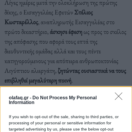
Λίγες ημέρες μετά την ολοκλήρωση της πρώτης
δίκης, ο Εισαγγελέας Εφετών
Στέλιος
Κωσταρέλλος
, αναπληρωτής Εισαγγελέας στο
πρώτο δικαστήριο,
άσκησε έφεση
ως προς το σκέλος
της απόφασης που αφορά τους επτά της
διευθυντικής ομάδας αλλά και τους πέντε
κατηγορούμενους για απόπειρα ανθρωποκτονίας
Αιγύπτιου αλιεργάτη,
ζητώντας ουσιαστικά να τους
επιβληθεί μεγαλύτερη ποινή
.
olafaq.gr -
Do Not Process My Personal
Information
Ο εισαγγελέας αναφέροντας πως τα μέλη του
Διευθυντηρίου «
ασκούσαν πλήρη κυριαρχία σε όλα
If you wish to opt-out of the sale, sharing to third parties, or
τα εγκληματικά γεγονότα
» που διέπραττε η Χρυσή
processing of your personal or sensitive information for
targeted advertising by us, please use the below opt-out