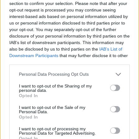
Αυγή εκτίμησε πως οι επιβληθείσες ποινές θα
section to confirm your selection. Please note that after your
opt-out request is processed you may continue seeing
έπρεπε να είναι αυστηρότερες. Αντίστοιχα
ζητά
interest-based ads based on personal information utilized by
μεγαλύτερες ποινές και στους δράστες της επίθεσης
us or personal information disclosed to third parties prior to
your opt-out. You may separately opt-out of the further
κατά των Αιγυπτίων ψαράδων
, κρίνοντας πως το
disclosure of your personal information by third parties on the
δικαστήριο δεν στάθμισε σωστά ούτε τον βαθμό της
IAB’s list of downstream participants. This information may
also be disclosed by us to third parties on the
IAB’s List of
εγκληματικής τους διάθεσης, ούτε την άνευ αφορμής
Downstream Participants
that may further disclose it to other
επίθεσης που έκαναν αλλά ούτε και τα ταπεινά τους
third parties.
κίνητρα ως υποτακτικοί της διευθυντικής ομάδας.
Personal Data Processing Opt Outs
I want to opt-out of the Sharing of my
personal data.
Opted In
Έτσι για αυτούς τους 12 κατηγορούμενους τα
I want to opt-out of the Sale of my
ενδεχόμενα είναι ανοικτά, αλλά και
με την
Personal Data.
Opted In
παράμετρο της επί τα χείρω αντιμετώπισης τους
από το δικαστήριο
.
I want to opt-out of processing my
Personal Data for Targeted Advertising.
Opted In