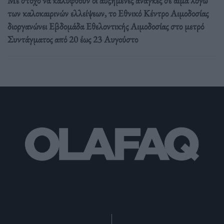
Με στόχο να καλυφθούν οι αυξημένες ανάγκες σε αίμα λόγω
των καλοκαιρινών ελλείψεων, το Εθνικό Κέντρο Αιμοδοσίας
διοργανώνει Εβδομάδα Εθελοντικής Αιμοδοσίας στο μετρό
Συντάγματος από 20 έως 23 Αυγούστο