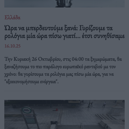
Ελλάδα
Ώρα να μπερδευτούμε ξανά: Γυρίζουμε τα
ρολόγια μία ώρα πίσω γιατί… έτσι συνηθίσαμε
16.10.25
Την Κυριακή 26 Οκτωβρίου, στις 04:00 τα ξημερώματα, θα
ξαναζήσουμε το πιο παράλογο ευρωπαϊκό ραντεβού με τον
χρόνο: θα γυρίσουμε τα ρολόγια μας πίσω μία ώρα, για να
"εξοικονομήσουμε ενέργεια".