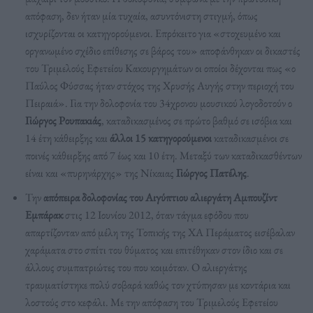
απόφαση, δεν ήταν μία τυχαία, ασυντόνιστη στιγμή, όπως
ισχυρίζονται οι κατηγορούμενοι. Επρόκειτο για «στοχευμένο και
οργανωμένο σχέδιο επίθεσης σε βάρος του» αποφάνθηκαν οι δικαστές
του Τριμελούς Εφετείου Κακουργημάτων οι οποίοι δέχονται πως «ο
Παύλος Φύσσας ήταν στόχος της Χρυσής Αυγής στην περιοχή του
Πειραιά». Για την δολοφονία του 34χρονου μουσικού λογοδοτούν ο
Γιώργος Ρουπακιάς
, καταδικασμένος σε πρώτο βαθμό σε ισόβια και
14 έτη κάθειρξης και
άλλοι 15 κατηγορούμενοι
καταδικασμένοι σε
ποινές κάθειρξης από 7 έως και 10 έτη. Μεταξύ των καταδικασθέντων
είναι και «πυρηνάρχης» της Νίκαιας
Γιώργος Πατέλης
.
Την
απόπειρα δολοφονίας του Αιγύπτιου αλιεργάτη Αμπουζίντ
Εμπάρακ
στις 12 Ιουνίου 2012, όταν τάγμα εφόδου που
απαρτίζονταν από μέλη της Τοπικής της ΧΑ Περάματος εισέβαλαν
χαράματα στο σπίτι του θύματος και επιτέθηκαν στον ίδιο και σε
άλλους συμπατριώτες του που κοιμόταν. Ο αλιεργάτης
τραυματίστηκε πολύ σοβαρά καθώς τον χτύπησαν με κοντάρια και
λοστούς στο κεφάλι. Με την απόφαση του Τριμελούς Εφετείου