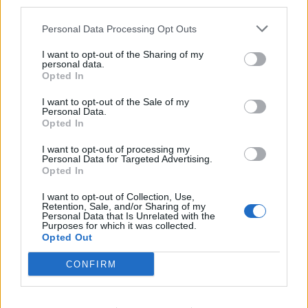
third parties.
Personal Data Processing Opt Outs
I want to opt-out of the Sharing of my
personal data.
Opted In
Κινηματογράφος
I want to opt-out of the Sale of my
Personal Data.
The Blair Witch Project επιστρέφει στους
Opted In
κινηματογράφους με νέα ταινία το 2027
I want to opt-out of processing my
Personal Data for Targeted Advertising.
01.07.26
Opted In
I want to opt-out of Collection, Use,
Όλα όσα γνωρίζουμε για τη νέα εκδοχή του The Blair Witch
Retention, Sale, and/or Sharing of my
Project από τη Lionsgate: ημερομηνία
Personal Data that Is Unrelated with the
Purposes for which it was collected.
Opted Out
CONFIRM