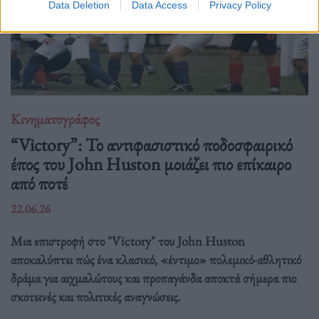
Data Deletion
Data Access
Privacy Policy
Κινηματογράφος
“Victory”: Το αντιφασιστικό ποδοσφαιρικό
έπος του John Huston μοιάζει πιο επίκαιρο
από ποτέ
22.06.26
Μια επιστροφή στο "Victory" του John Huston
αποκαλύπτει πώς ένα κλασικό, «έντιμο» πολεμικό-αθλητικό
δράμα για αιχμαλώτους και προπαγάνδα αποκτά σήμερα πιο
σκοτεινές και πολιτικές αναγνώσεις.