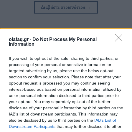
Διαβάστε περισσότερα
→
Δημοσιεύθηκε σε
Κινηματογράφος
|
Tagged
Paul Giamatti
,
The
olafaq.gr -
Do Not Process My Personal
Information
Holdovers
,
Αλεξάντερ Πέιν
,
Τα παιδιά του χειμώνα
If you wish to opt-out of the sale, sharing to third parties, or
processing of your personal or sensitive information for
targeted advertising by us, please use the below opt-out
section to confirm your selection. Please note that after your
Δείτε επίσης
opt-out request is processed you may continue seeing
interest-based ads based on personal information utilized by
us or personal information disclosed to third parties prior to
your opt-out. You may separately opt-out of the further
disclosure of your personal information by third parties on the
IAB’s list of downstream participants. This information may
also be disclosed by us to third parties on the
IAB’s List of
Downstream Participants
that may further disclose it to other