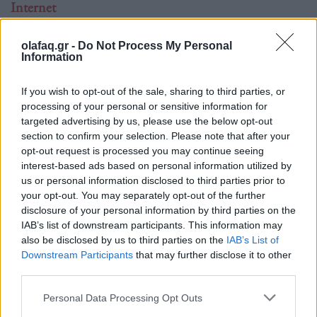
Internet
Slowtech: Γιατί επιστρέφουν το iPod Shuffle,
τα «dumb» τηλέφωνα και τα εργαλεία που
olafaq.gr -
Do Not Process My Personal
Information
μειώνουν τον χρόνο οθόνης;
If you wish to opt-out of the sale, sharing to third parties, or
22.06.26
processing of your personal or sensitive information for
targeted advertising by us, please use the below opt-out
Από μια διαφήμιση του iPod Shuffle στο μετρό της Νέας
section to confirm your selection. Please note that after your
Υόρκης μέχρι εφαρμογές και συσκευές «μειωμένης τριβής»,
opt-out request is processed you may continue seeing
όλο και περισσότεροι χρήστες στρέφονται σε παλαιότερη ή πιο
interest-based ads based on personal information utilized by
μινιμαλιστική τεχνολογία για ν
us or personal information disclosed to third parties prior to
your opt-out. You may separately opt-out of the further
disclosure of your personal information by third parties on the
IAB’s list of downstream participants. This information may
also be disclosed by us to third parties on the
IAB’s List of
Downstream Participants
that may further disclose it to other
third parties.
Personal Data Processing Opt Outs