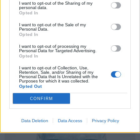
I want to opt-out of the Sharing of my
personal data.
Opted In
I want to opt-out of the Sale of my
Personal Data.
Internet
Opted In
MagentaONE Business: Η COSMOTE
I want to opt-out of processing my
Personal Data for Targeted Advertising.
TELEKOM ενώνει συνδεσιμότητα, ασφάλεια
Opted In
και παραγωγικότητα σε μία πλατφόρμα
I want to opt-out of Collection, Use,
Retention, Sale, and/or Sharing of my
04.06.26
Personal Data that Is Unrelated with the
Purposes for which it was collected.
Σε μια εποχή όπου η συνδεσιμότητα είναι εξίσου κρίσιμη με
Opted Out
την ηλεκτροδότηση, το MagentaONE Business φέρνει
CONFIRM
υπηρεσίες, εργαλεία και εκπτώσεις κάτω από την ίδια ψηφιακή
στέγη.
Data Deletion
Data Access
Privacy Policy