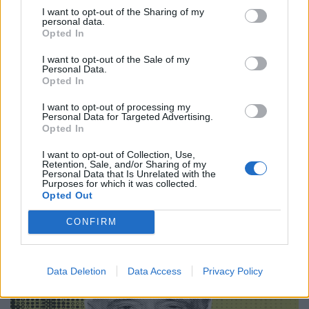
I want to opt-out of the Sharing of my
personal data.
Κινηματογράφος
Opted In
“Victory”: Το αντιφασιστικό ποδοσφαιρικό
I want to opt-out of the Sale of my
έπος του John Huston μοιάζει πιο επίκαιρο
Personal Data.
Opted In
από ποτέ
I want to opt-out of processing my
22.06.26
Personal Data for Targeted Advertising.
Opted In
Μια επιστροφή στο "Victory" του John Huston
I want to opt-out of Collection, Use,
αποκαλύπτει πώς ένα κλασικό, «έντιμο» πολεμικό-αθλητικό
Retention, Sale, and/or Sharing of my
Personal Data that Is Unrelated with the
δράμα για αιχμαλώτους και προπαγάνδα αποκτά σήμερα πιο
Purposes for which it was collected.
Opted Out
σκοτεινές και πολιτικές αναγνώσεις.
CONFIRM
Data Deletion
Data Access
Privacy Policy