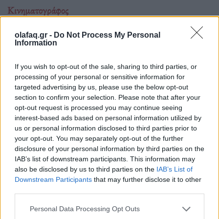
Κινηματογράφος
The Blair Witch Project επιστρέφει στους
olafaq.gr -
Do Not Process My Personal
κινηματογράφους με νέα ταινία το 2027
Information
01.07.26
If you wish to opt-out of the sale, sharing to third parties, or
processing of your personal or sensitive information for
Όλα όσα γνωρίζουμε για τη νέα εκδοχή του The Blair Witch
targeted advertising by us, please use the below opt-out
Project από τη Lionsgate: ημερομηνία
section to confirm your selection. Please note that after your
opt-out request is processed you may continue seeing
interest-based ads based on personal information utilized by
us or personal information disclosed to third parties prior to
your opt-out. You may separately opt-out of the further
disclosure of your personal information by third parties on the
IAB’s list of downstream participants. This information may
also be disclosed by us to third parties on the
IAB’s List of
Downstream Participants
that may further disclose it to other
third parties.
Personal Data Processing Opt Outs