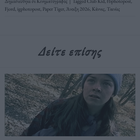
Δημοσιεύθηκε σε
Κινηματογράφος
|
Tagged
Club Kid
,
fbphotopost
,
Fjord
,
igphotopost
,
Paper Tiger
,
Άνοιξη 2026
,
Κάννες
,
Ταινίες
Δείτε επίσης