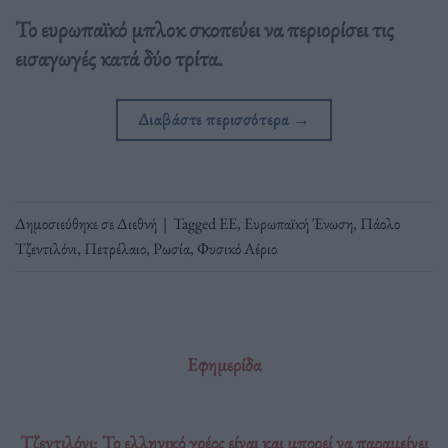
Το ευρωπαϊκό μπλοκ σκοπεύει να περιορίσει τις
εισαγωγές κατά δύο τρίτα.
Διαβάστε περισσότερα
→
Δημοσιεύθηκε σε
Διεθνή
|
Tagged
ΕΕ
,
Ευρωπαϊκή Ένωση
,
Πάολο
Τζεντιλόνι
,
Πετρέλαιο
,
Ρωσία
,
Φυσικό Αέριο
Εφημερίδα
Τζεντιλόνι: Το ελληνικό χρέος είναι και μπορεί να παραμείνει