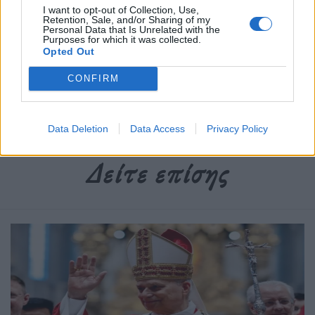
I want to opt-out of Collection, Use,
Retention, Sale, and/or Sharing of my
Personal Data that Is Unrelated with the
Purposes for which it was collected.
Δημοσιεύθηκε σε
Διεθνή
,
Ελλάδα
|
Tagged
Βιωσιμότητα
,
Βιωσιμότητα
Opted Out
Χρέους
,
Ελληνικό Χρέος
,
Επίτροπος Οικονομίας
,
Κομισιόν
,
Πάολο
Τζεντιλόνι
,
Χρέος
CONFIRM
Data Deletion
Data Access
Privacy Policy
Δείτε επίσης