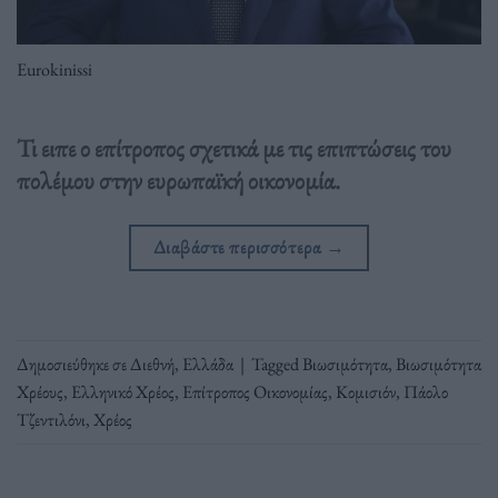
Eurokinissi
Τι ειπε ο επίτροπος σχετικά με τις επιπτώσεις του
πολέμου στην ευρωπαϊκή οικονομία.
Διαβάστε περισσότερα
→
Δημοσιεύθηκε σε
Διεθνή
,
Ελλάδα
|
Tagged
Βιωσιμότητα
,
Βιωσιμότητα
Χρέους
,
Ελληνικό Χρέος
,
Επίτροπος Οικονομίας
,
Κομισιόν
,
Πάολο
Τζεντιλόνι
,
Χρέος