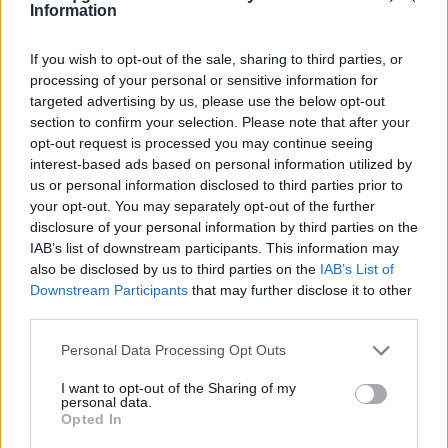
συγκέντρωση ισχύος
Information
02.06.26
If you wish to opt-out of the sale, sharing to third parties, or
processing of your personal or sensitive information for
Στην πρώτη του εγκύκλιο "Magnifica Humanitas", ο Πάπας
targeted advertising by us, please use the below opt-out
Λέων ΙΔ’ χρησιμοποιεί την ΤΝ ως αφετηρία για να
section to confirm your selection. Please note that after your
καταγγείλει την ανισότητα, τον πόλεμο, τη διάβρωση της
opt-out request is processed you may continue seeing
interest-based ads based on personal information utilized by
δημοκρατίας και τη συγκέντρωση εξουσίας σε
us or personal information disclosed to third parties prior to
your opt-out. You may separately opt-out of the further
disclosure of your personal information by third parties on the
IAB’s list of downstream participants. This information may
also be disclosed by us to third parties on the
IAB’s List of
Downstream Participants
that may further disclose it to other
third parties.
Personal Data Processing Opt Outs
I want to opt-out of the Sharing of my
personal data.
Opted In