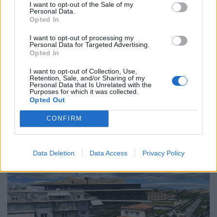
I want to opt-out of the Sale of my
Διεθνή
Personal Data.
Opted In
Το “Ευρωβαρόμετρο” επιβεβαιώνει την
αβεβαιότητα των πολιτών της Ευρώπης
I want to opt-out of processing my
Personal Data for Targeted Advertising.
Opted In
04.02.26
I want to opt-out of Collection, Use,
Retention, Sale, and/or Sharing of my
Το νέο "Ευρωβαρόμετρο" καταγράφει με ψυχρή ακρίβεια αυτή
Personal Data that Is Unrelated with the
την αντίφαση. Oι πολίτες που ανησυχούν βαθιά για πολέμους,
Purposes for which it was collected.
Opted Out
ακρίβεια και αποσταθεροποίηση, αλλά ταυτόχρονα ζητούν μια
πιο δυνατή, πιο παρούσα Ευ
CONFIRM
Data Deletion
Data Access
Privacy Policy