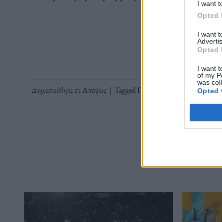
I want t
Opted 
Διαβάστε 
I want 
Advertis
Opted 
I want t
of my P
was col
Δημοσιεύθηκε σε
Απόψεις
|
Tagged
Γιώργος Μαρίνος
,
Γιώργος Μα
Opted 