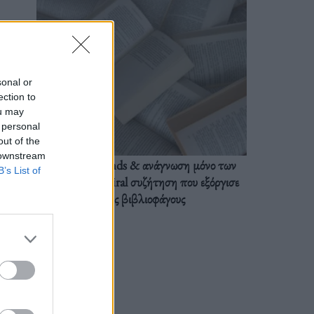
sonal or
ection to
ou may
 personal
out of the
 downstream
BookTok trends & ανάγνωση μόνο των
B’s List of
διαλόγων: Η viral συζήτηση που εξόργισε
τους βιβλιοφάγους