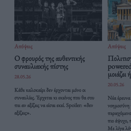
Απόψεις
Απόψεις
O φρουρός της αυθεντικής
Πολιτισ
συναυλιακής πίστης
powered
μοιάζει 
28.05.26
20.05.26
Κάθε καλοκαίρι δεν έρχονται μόνο οι
συναυλίες. Έρχεται κι εκείνος που θα σου
Νέα έρευνα 
πει αν αξίζεις να είσαι εκεί. Spoiler: «δεν
νοημοσύνη τ
αξίζεις».
περιεχόμενο
πιο άψυχο, 
Με λίγα λόγ