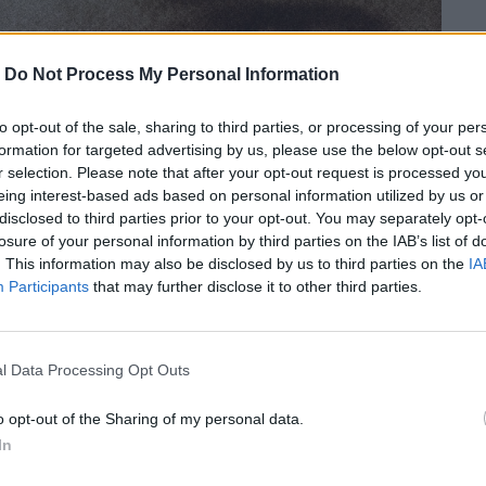
-
Do Not Process My Personal Information
to opt-out of the sale, sharing to third parties, or processing of your per
formation for targeted advertising by us, please use the below opt-out s
r selection. Please note that after your opt-out request is processed y
eing interest-based ads based on personal information utilized by us or
disclosed to third parties prior to your opt-out. You may separately opt-
losure of your personal information by third parties on the IAB’s list of
. This information may also be disclosed by us to third parties on the
IA
Participants
that may further disclose it to other third parties.
l Data Processing Opt Outs
λιτέχνης με την δική του διαδρομή,
o opt-out of the Sharing of my personal data.
ούνια που τον κούναγε, με τα τζιμάνια της
In