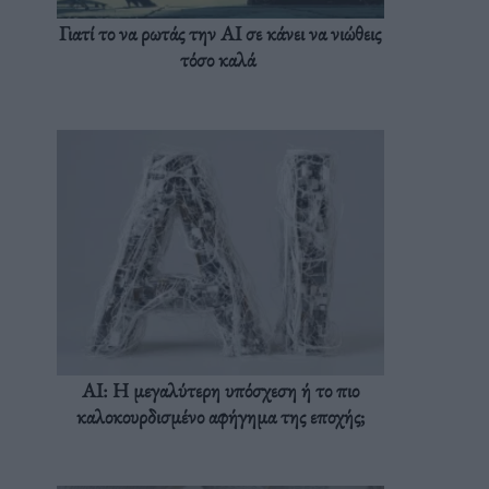
Γιατί το να ρωτάς την AI σε κάνει να νιώθεις
τόσο καλά
AI: Η μεγαλύτερη υπόσχεση ή το πιο
καλοκουρδισμένο αφήγημα της εποχής;