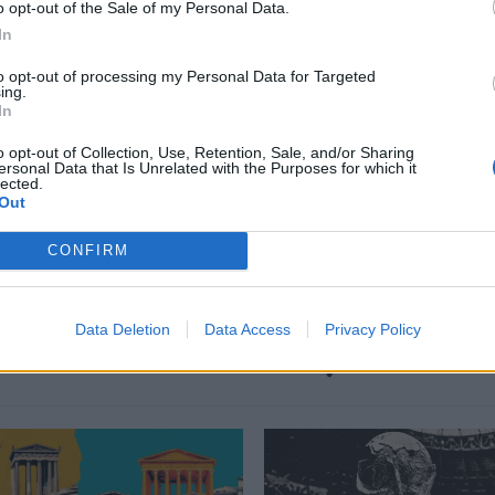
o opt-out of the Sale of my Personal Data.
In
περισσότερα
→
to opt-out of processing my Personal Data for Targeted
ing.
In
o opt-out of Collection, Use, Retention, Sale, and/or Sharing
ersonal Data that Is Unrelated with the Purposes for which it
lected.
ρίνος γηροκομείο
,
Πάνος Κατσαρίδης
Out
CONFIRM
Data Deletion
Data Access
Privacy Policy
Δείτε επίσης