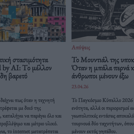
Απόψεις
τική στασιμότητα
Το Μουντιάλ της υποκ
 by AI: Tο μέλλον
Όταν η μπάλα περνά κα
ήδη βαρετό
άνθρωποι μένουν έξω
23.04.26
δείχνει πως όταν η τεχνητή
Το Παγκόσμιο Κύπελλο 2026 
ρέφεται με δικό της
ενότητα, αλλά οι περιορισμοί ει
, καταλήγει να παράγει όλο και
γεωπολιτικές εντάσεις αποκαλ
προβλέψιμο και μέτριο υλικό.
τουρνουά δύο ταχυτήτων, όπου 
ια, το internet μετατρέπεται
μένουν εκτός γηπέδου.