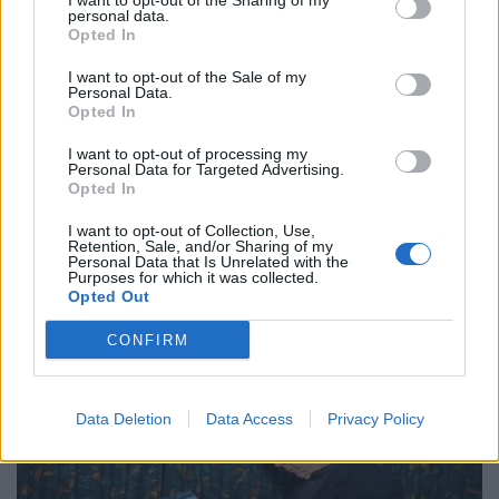
I want to opt-out of the Sharing of my
personal data.
Opted In
I want to opt-out of the Sale of my
Personal Data.
Opted In
Τέχνη
I want to opt-out of processing my
Το Disney δίνει teaser για το documentary
Personal Data for Targeted Advertising.
Opted In
“Don’t Look Back in Anger” των Oasis
I want to opt-out of Collection, Use,
07.07.26
Retention, Sale, and/or Sharing of my
Personal Data that Is Unrelated with the
Purposes for which it was collected.
Το "Don’t Look Back in Anger" καταγράφει την επανένωση
Opted Out
των Oasis και την sold-out περιοδεία “Oasis Live
CONFIRM
Data Deletion
Data Access
Privacy Policy