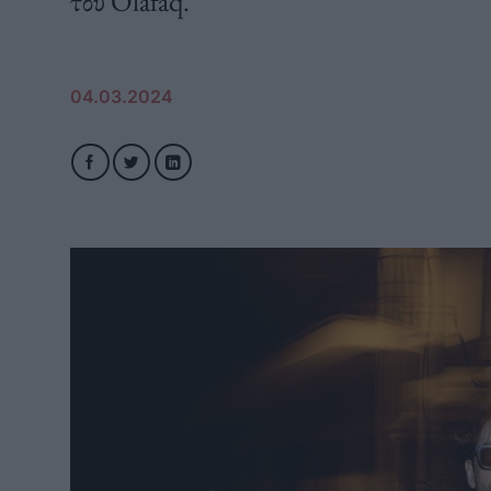
του Olafaq.
04.03.2024