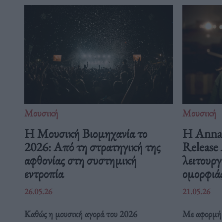
Μουσική
Μουσική
Η Μουσική Βιομηχανία το
Η Anna 
2026: Από τη στρατηγική της
Release 
αφθονίας στη συστημική
λειτουργ
εντροπία
ομορφιά
26.05.26
21.05.26
Καθώς η μουσική αγορά του 2026
Με αφορμή 