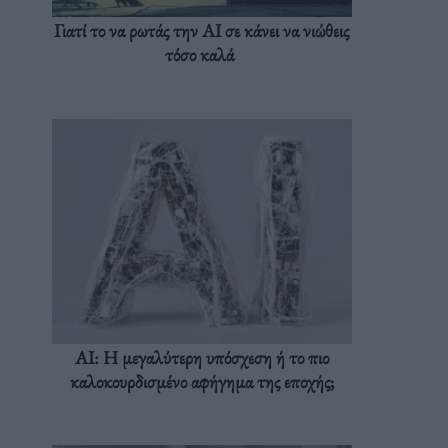
Γιατί το να ρωτάς την AI σε κάνει να νιώθεις
τόσο καλά
AI: Η μεγαλύτερη υπόσχεση ή το πιο
καλοκουρδισμένο αφήγημα της εποχής;