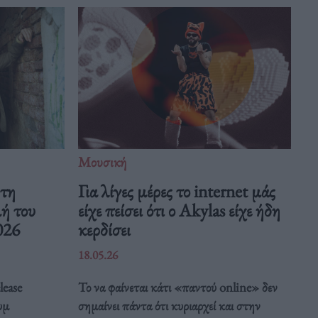
Μουσική
 τη
Για λίγες μέρες το internet μάς
μή του
είχε πείσει ότι ο Akylas είχε ήδη
026
κερδίσει
18.05.26
lease
Το να φαίνεται κάτι «παντού online» δεν
υμ
σημαίνει πάντα ότι κυριαρχεί και στην