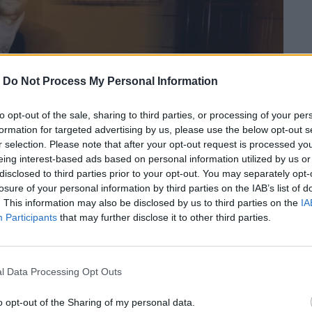
-
Do Not Process My Personal Information
to opt-out of the sale, sharing to third parties, or processing of your per
formation for targeted advertising by us, please use the below opt-out s
r selection. Please note that after your opt-out request is processed y
eing interest-based ads based on personal information utilized by us or
disclosed to third parties prior to your opt-out. You may separately opt-
losure of your personal information by third parties on the IAB’s list of
. This information may also be disclosed by us to third parties on the
IA
Participants
that may further disclose it to other third parties.
l Data Processing Opt Outs
 άλμπουμ του ”Souvenirs Of A Past
o opt-out of the Sharing of my personal data.
αρτίου, ο Βαγγέλης Μακρής απαντά στις