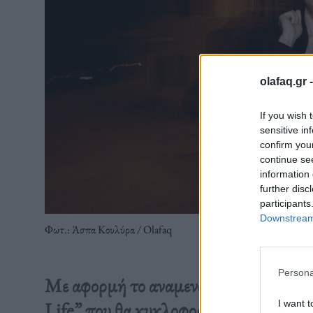
olafaq.gr 
If you wish 
sensitive in
confirm you
continue se
information 
further disc
participants
Downstream 
Φωτ.: Άσπα Κουλύρα / Olafaq
Persona
Με αφορμή το αναμενόμενο ντεμπούτο
I want t
Life” που θα κυκλοφορήσει στις 29 Μ