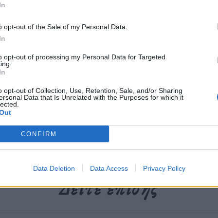
In
o opt-out of the Sale of my Personal Data.
In
περισσότερα
→
to opt-out of processing my Personal Data for Targeted
ing.
In
o opt-out of Collection, Use, Retention, Sale, and/or Sharing
ersonal Data that Is Unrelated with the Purposes for which it
lected.
Ear
,
P. Thomas
,
Souvenirs Of A Past Life
,
Βαγγέλης Μακρής
,
Out
CONFIRM
Data Deletion
Data Access
Privacy Policy
Δείτε επίσης