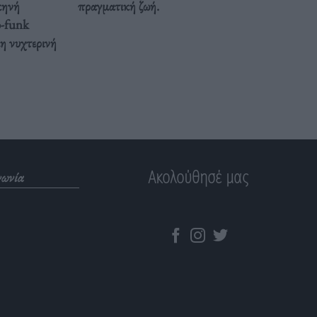
κηνή
πραγματική ζωή.
o-funk
κη νυχτερινή
Ακολούθησέ μας
νωνία