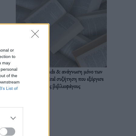
sonal or
ection to
ou may
 personal
BookTok trends & ανάγνωση μόνο των
out of the
διαλόγων: Η viral συζήτηση που εξόργισε
 downstream
τους βιβλιοφάγους
B’s List of