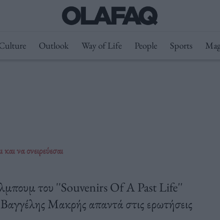
Culture
Outlook
Way of Life
People
Sports
Mag
και να ονειρεύεσαι
πουμ του ''Souvenirs Of A Past Life''
ο Βαγγέλης Μακρής απαντά στις ερωτήσεις