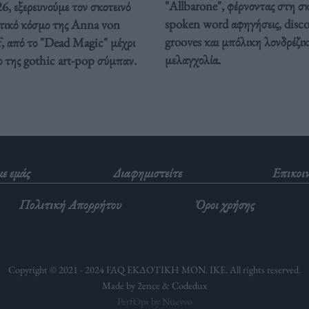
"Allbarone", φέρνοντας στη σ
, εξερευνούμε τον σκοτεινό
spoken word αφηγήσεις, disc
τικό κόσμο της Anna von
grooves και μπόλικη λονδρέζι
, από το "Dead Magic" μέχρι
μελαγχολία.
ο της gothic art-pop σύμπαν.
με εμάς
Διαφημιστείτε
Επικοι
Πολιτική Απορρήτου
Όροι χρήσης
Copyright © 2021 - 2024 FAQ ΕΚΔΟΤΙΚΗ ΜΟΝ. ΙΚΕ. All rights reserved.
Made by 2ence &
Codedux
PerfOps by Nuevvo