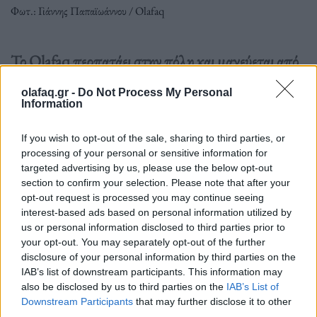
Φωτ.: Γιάννης Παπαϊωάννου / Olafaq
Το Olafaq περπατάει στην πόλη και μαγεύεται από
τη μη προβλέψιμη γοητεία των ανθρώπων της
olafaq.gr -
Do Not Process My Personal
διπλανής πόρτας.
Information
If you wish to opt-out of the sale, sharing to third parties, or
Διαβάστε περισσότερα
→
processing of your personal or sensitive information for
targeted advertising by us, please use the below opt-out
section to confirm your selection. Please note that after your
opt-out request is processed you may continue seeing
interest-based ads based on personal information utilized by
Δημοσιεύθηκε σε
Common People
|
Tagged
Common People
,
Inner
us or personal information disclosed to third parties prior to
Ear
,
Rosey Blue
,
Μουσικός
,
Συνέντευξη
your opt-out. You may separately opt-out of the further
disclosure of your personal information by third parties on the
IAB’s list of downstream participants. This information may
also be disclosed by us to third parties on the
IAB’s List of
Downstream Participants
that may further disclose it to other
third parties.