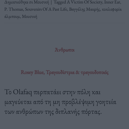
Δημοσιεύθηκε σε
Μουσική
|
Tagged
A Victim Of Society
,
Inner Ear
,
P. Thomas
,
Souvenirs Of A Past Life
,
Βαγγέλης Μακρής
,
κυκλοφορία
άλμπουμ
,
Μουσική
Άνθρωποι
Rosey Blue, Τραγουδίστρια & τραγουδοποιός
Το Olafaq περπατάει στην πόλη και
μαγεύεται από τη μη προβλέψιμη γοητεία
των ανθρώπων της διπλανής πόρτας.