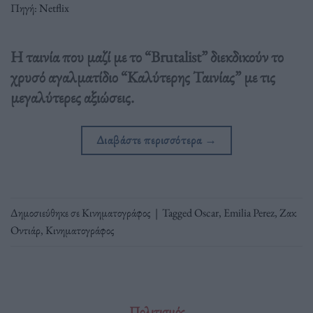
Πηγή: Netflix
H ταινία που μαζί με το “Brutalist” διεκδικούν το
χρυσό αγαλματίδιο “Καλύτερης Ταινίας” με τις
μεγαλύτερες αξιώσεις.
Διαβάστε περισσότερα
→
Δημοσιεύθηκε σε
Κινηματογράφος
|
Tagged
Oscar
,
Εmilia Perez
,
Ζακ
Οντιάρ
,
Κινηματογράφος
Πολιτισμός