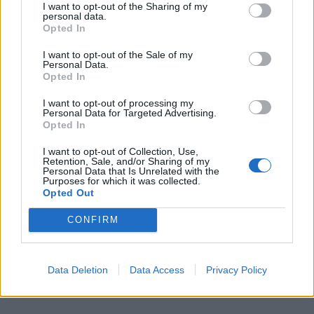
I want to opt-out of the Sharing of my
personal data.
Διαβάστε περισσότερα
→
Opted In
I want to opt-out of the Sale of my
Personal Data.
Opted In
Δημοσιεύθηκε σε
Κινηματογράφος
|
Tagged
Babygirl
,
challengers
,
I want to opt-out of processing my
Personal Data for Targeted Advertising.
Oscar
,
queer
,
Κινηματογράφος.
Opted In
I want to opt-out of Collection, Use,
Retention, Sale, and/or Sharing of my
Personal Data that Is Unrelated with the
Purposes for which it was collected.
Opted Out
Εφημερίδα
CONFIRM
Oscars 2024: Σάρωσε με 11 υποψηφιότητες το “Poor
Data Deletion
Data Access
Privacy Policy
Things” του Γιώργου Λάνθιμου