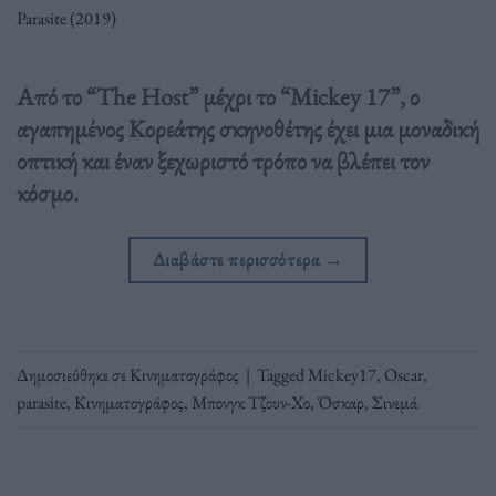
Parasite (2019)
Από το “The Host” μέχρι το “Mickey 17”, ο
αγαπημένος Κορεάτης σκηνοθέτης έχει μια μοναδική
οπτική και έναν ξεχωριστό τρόπο να βλέπει τον
κόσμο.
Διαβάστε περισσότερα
→
Δημοσιεύθηκε σε
Κινηματογράφος
|
Tagged
Mickey17
,
Oscar
,
parasite
,
Κινηματογράφος
,
Μπονγκ Τζουν-Χο
,
Όσκαρ
,
Σινεμά