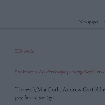
Μετάβαση
στο
περιεχόμενο
Newspaper
Πολιτισμός
Frankenstein: Δεν είστε έτοιμοι για το φημολογούμενο κα
Τι εννοείς Mia Goth, Andrew Garfield κα
μας δεν το αντέχει.