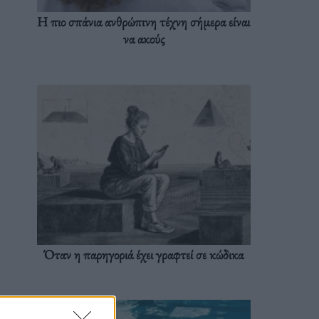
Η πιο σπάνια ανθρώπινη τέχνη σήμερα είναι
να ακούς
Όταν η παρηγοριά έχει γραφτεί σε κώδικα