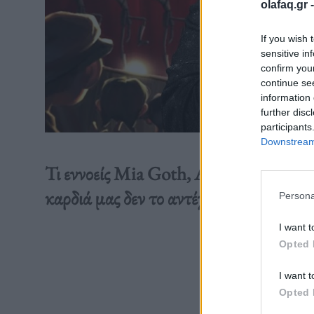
olafaq.gr 
If you wish 
sensitive in
confirm you
continue se
information 
further disc
participants
Downstream 
Τι εννοείς Mia Goth, Andrew Garfield 
καρδιά μας δεν το αντέχει.
Persona
I want t
Opted 
Διαβάστε 
I want t
Opted 