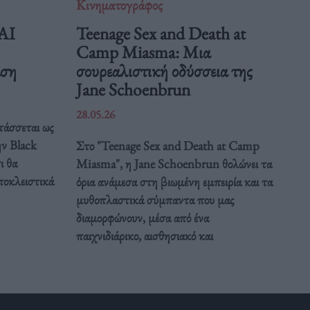
Κινηματογράφος
 AI
Teenage Sex and Death at
Camp Miasma: Μια
άση
σουρεαλιστική οδύσσεια της
Jane Schoenbrun
28.05.26
τάσσεται ως
ην Black
Στο "Teenage Sex and Death at Camp
ι θα
Miasma", η Jane Schoenbrun θολώνει τα
ποκλειστικά
όρια ανάμεσα στη βιωμένη εμπειρία και τα
μυθοπλαστικά σύμπαντα που μας
διαμορφώνουν, μέσα από ένα
παιχνιδιάρικο, αισθησιακό και