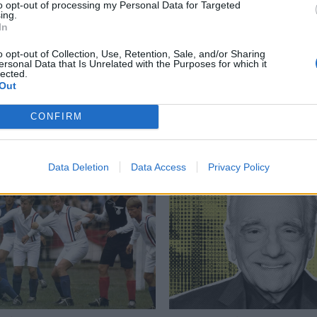
to opt-out of processing my Personal Data for Targeted
ing.
ankenstein
,
Guillermo del Toro
,
Mia Goth
,
Oscar Isaac
,
Ταινία
In
o opt-out of Collection, Use, Retention, Sale, and/or Sharing
ersonal Data that Is Unrelated with the Purposes for which it
lected.
Out
Δείτε επίσης
CONFIRM
Data Deletion
Data Access
Privacy Policy