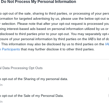
-
Do Not Process My Personal Information
to opt-out of the sale, sharing to third parties, or processing of your per
formation for targeted advertising by us, please use the below opt-out s
r selection. Please note that after your opt-out request is processed y
eing interest-based ads based on personal information utilized by us or
disclosed to third parties prior to your opt-out. You may separately opt-
losure of your personal information by third parties on the IAB’s list of
. This information may also be disclosed by us to third parties on the
IA
Participants
that may further disclose it to other third parties.
και Oscar Isaac στην ίδια ταινία; Η
l Data Processing Opt Outs
o opt-out of the Sharing of my personal data.
In
περισσότερα
→
o opt-out of the Sale of my Personal Data.
In