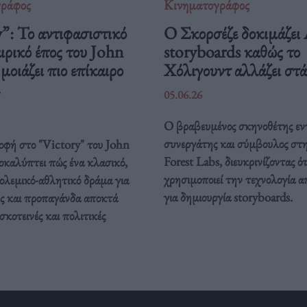
γράφος
Κινηματογράφος
”: Το αντιφασιστικό
Ο Σκορσέζε δοκιμάζει
ρικό έπος του John
storyboards καθώς το
οιάζει πιο επίκαιρο
Χόλιγουντ αλλάζει στ
05.06.26
Ο βραβευμένος σκηνοθέτης εν
συνεργάτης και σύμβουλος στ
οφή στο "Victory" του John
Forest Labs, διευκρινίζοντας ότ
καλύπτει πώς ένα κλασικό,
χρησιμοποιεί την τεχνολογία α
ολεμικό-αθλητικό δράμα για
για δημιουργία storyboards.
ς και προπαγάνδα αποκτά
σκοτεινές και πολιτικές