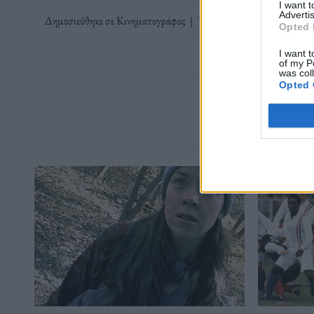
I want 
Advertis
Δημοσιεύθηκε σε
Κινηματογράφος
|
Tagged
Andrew Garfield
,
Fr
Opted 
I want t
of my P
was col
Opted 