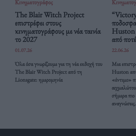
Κινηματογράφος
Κινηματο
The Blair Witch Project
“Victory
επιστρέφει στους
ποδοσφαι
κινηματογράφους με νέα ταινία
Huston μ
το 2027
από ποτέ
01.07.26
22.06.26
Όλα όσα γνωρίζουμε για τη νέα εκδοχή του
Μια επιστρ
The Blair Witch Project από τη
Huston απο
Lionsgate: ημερομηνία
«έντιμο» π
αιχμαλώτου
σήμερα πιο 
αναγνώσεις.