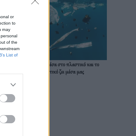
sonal or
ection to
ou may
 personal
out of the
 downstream
B’s List of
Ζούμε ήδη μέσα στο πλαστικό και το
πλαστικό ζει μέσα μας