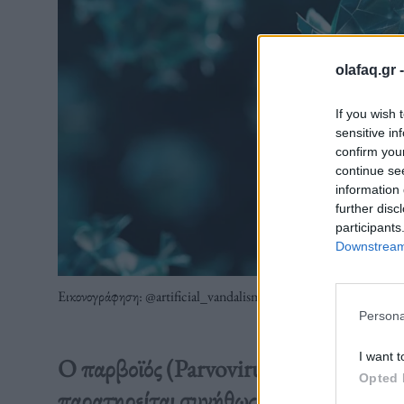
olafaq.gr 
If you wish 
sensitive in
confirm you
continue se
information 
further disc
participants
Downstream 
Εικονογράφηση: @artificial_vandalism
Persona
I want t
Ο παρβοϊός (Parvovirus B19), είναι ένα
Opted 
παρατηρείται συνήθως στα μικρά παιδι