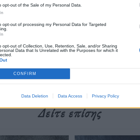
o opt-out of the Sale of my Personal Data.
In
to opt-out of processing my Personal Data for Targeted
ing.
περισσότερα
→
In
o opt-out of Collection, Use, Retention, Sale, and/or Sharing
ersonal Data that Is Unrelated with the Purposes for which it
lected.
Out
ώστια
,
παρβοϊός
,
Ωνάσειο
CONFIRM
Data Deletion
Data Access
Privacy Policy
Δείτε επίσης