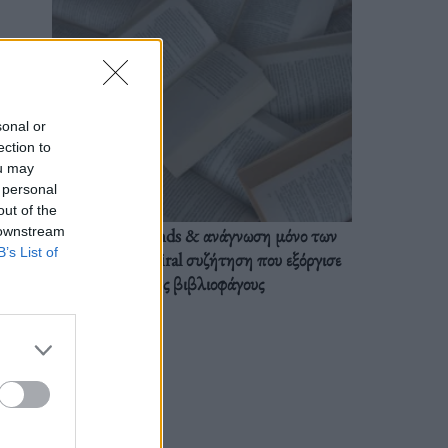
sonal or
ection to
ou may
 personal
out of the
 downstream
BookTok trends & ανάγνωση μόνο των
B’s List of
διαλόγων: Η viral συζήτηση που εξόργισε
τους βιβλιοφάγους