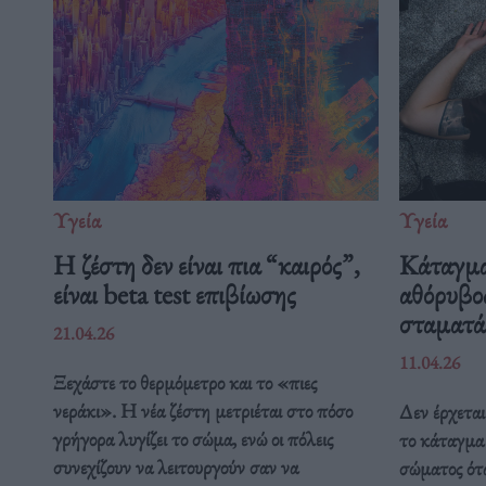
Υγεία
Υγεία
Η ζέστη δεν είναι πια “καιρός”,
Κάταγμα
είναι beta test επιβίωσης
αθόρυβο
σταματά 
21.04.26
11.04.26
Ξεχάστε το θερμόμετρο και το «πιες
νεράκι». Η νέα ζέστη μετριέται στο πόσο
Δεν έρχεται
γρήγορα λυγίζει το σώμα, ενώ οι πόλεις
το κάταγμα
συνεχίζουν να λειτουργούν σαν να
σώματος ότ