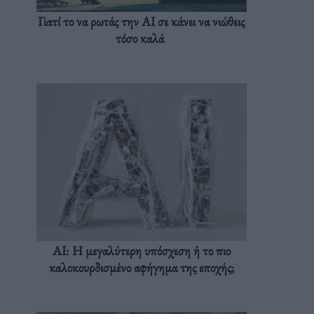
Γιατί το να ρωτάς την AI σε κάνει να νιώθεις
τόσο καλά
AI: Η μεγαλύτερη υπόσχεση ή το πιο
καλοκουρδισμένο αφήγημα της εποχής;