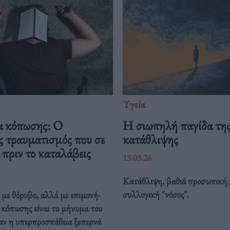
Υγεία
 κόπωσης: O
Η σιωπηλή παγίδα τη
ς τραυματισμός που σε
κατάθλιψης
πριν το καταλάβεις
13.03.26
Κατάθλιψη, βαθιά προσωπική,
συλλογική "νόσος".
 με θόρυβο, αλλά με επιμονή·
 κόπωσης είναι το μήνυμα του
αν η υπερπροσπάθεια ξεπερνά