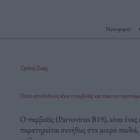
Μετάβαση
στο
περιεχόμενο
Newspaper
Τρόπος Ζωής
Πόσο επικύνδυνος είναι ο παρβοϊός και ποια τα συμπτώμ
Ο παρβοϊός (Parvovirus B19), είναι ένας 
παρατηρείται συνήθως στα μικρά παιδιά,