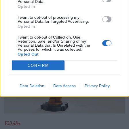
01.10.25
Personal Data.
Opted In
Δημόσιοι υπάλληλοι, γιατροί, εκπαιδευτικοί, δικαστικοί
I want to opt-out of processing my
υπάλληλοι, ταξιτζήδες και ναυτεργάτες συμμετέχουν στη
Personal Data for Targeted Advertising.
Opted In
σημερινή πανελλαδική κινητοποίηση, που μπλοκάρει
μεταφορές και υπηρεσίες. Στο επίκεντρο των
I want to opt-out of Collection, Use,
Retention, Sale, and/or Sharing of my
Personal Data that Is Unrelated with the
Purposes for which it was collected.
Opted Out
CONFIRM
Data Deletion
Data Access
Privacy Policy
Ελλάδα