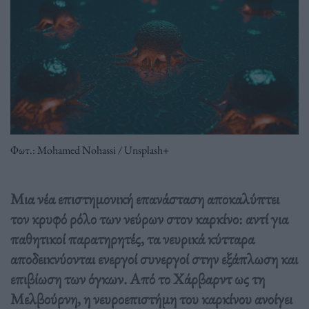
Φωτ.: Mohamed Nohassi / Unsplash+
Μια νέα επιστημονική επανάσταση αποκαλύπτει
τον κρυφό ρόλο των νεύρων στον καρκίνο: αντί για
παθητικοί παρατηρητές, τα νευρικά κύτταρα
αποδεικνύονται ενεργοί συνεργοί στην εξάπλωση και
επιβίωση των όγκων. Από το Χάρβαρντ ως τη
Μελβούρνη, η νευροεπιστήμη του καρκίνου ανοίγει