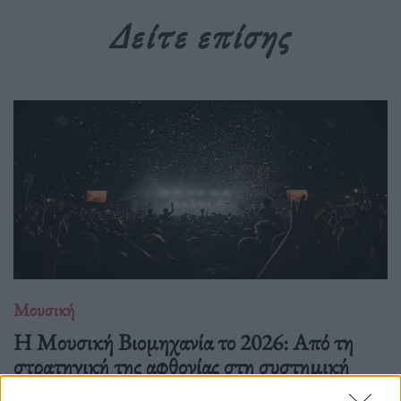
Δείτε επίσης
Μουσική
Η Μουσική Βιομηχανία το 2026: Από τη
στρατηγική της αφθονίας στη συστημική
εντροπία