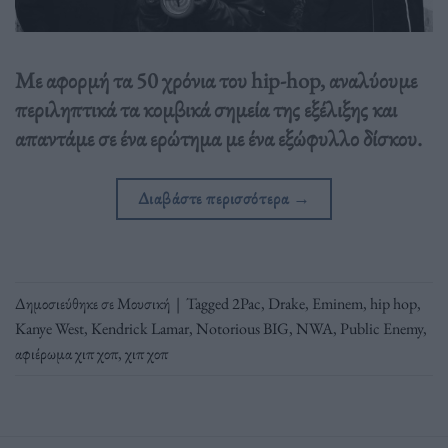
Με αφορμή τα 50 χρόνια του hip-hop, αναλύουμε
περιληπτικά τα κομβικά σημεία της εξέλιξης και
απαντάμε σε ένα ερώτημα με ένα εξώφυλλο δίσκου.
Διαβάστε περισσότερα
→
Δημοσιεύθηκε σε
Μουσική
|
Tagged
2Pac
,
Drake
,
Eminem
,
hip hop
,
Kanye West
,
Kendrick Lamar
,
Notorious BIG
,
NWA
,
Public Enemy
,
αφιέρωμα χιπ χοπ
,
χιπ χοπ