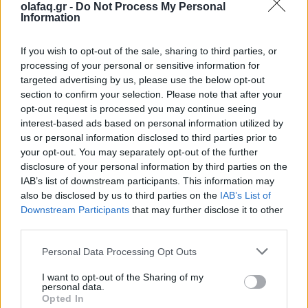
olafaq.gr -
Do Not Process My Personal
26.05.26
Information
Καθώς η μουσική αγορά του 2026 επιταχύνει με εκρηκτικές
If you wish to opt-out of the sale, sharing to third parties, or
κυκλοφορίες και AI uploads, όλο και περισσότερες εταιρείες
processing of your personal or sensitive information for
targeted advertising by us, please use the below opt-out
αντιμετωπίζουν υπερφόρτωση δεδομένων, αλλά, σύμφωνα με
section to confirm your selection. Please note that after your
τον Matt Jacoby, λύσεις υπάρχο
opt-out request is processed you may continue seeing
interest-based ads based on personal information utilized by
us or personal information disclosed to third parties prior to
your opt-out. You may separately opt-out of the further
disclosure of your personal information by third parties on the
IAB’s list of downstream participants. This information may
also be disclosed by us to third parties on the
IAB’s List of
Downstream Participants
that may further disclose it to other
third parties.
Personal Data Processing Opt Outs
I want to opt-out of the Sharing of my
personal data.
Opted In
Μουσική