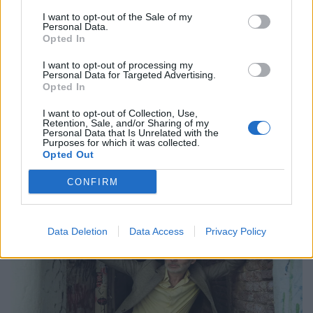
I want to opt-out of the Sale of my
Η Anna von Hausswolff στο Release
Personal Data.
Athens 2026 για μια λειτουργία σκοταδιού
Opted In
και ομορφιάς
I want to opt-out of processing my
Personal Data for Targeted Advertising.
21.05.26
Opted In
I want to opt-out of Collection, Use,
Με αφορμή την εμφάνισή της στο Release Athens 2026,
Retention, Sale, and/or Sharing of my
Personal Data that Is Unrelated with the
εξερευνούμε τον σκοτεινό και καθηλωτικό κόσμο της Anna
Purposes for which it was collected.
von Hausswolff, από το "Dead Magic" μέχρι το τελευταίο
Opted Out
της gothic art-pop σύμπαν.
CONFIRM
Data Deletion
Data Access
Privacy Policy