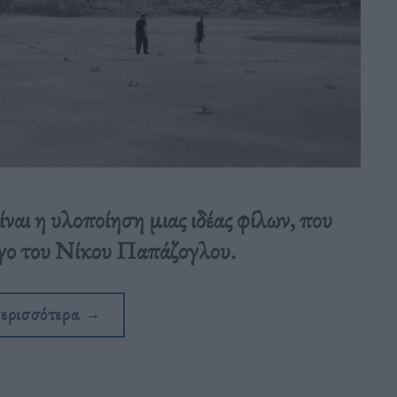
ίναι η υλοποίηση μιας ιδέας φίλων, που
ργο του Νίκου Παπάζογλου.
περισσότερα
→