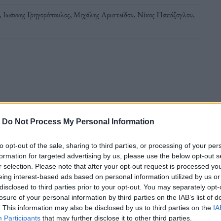
,
Ιωάννης Γρηγορόπουλος
,
Μιχάλης Αριστείδου
,
Νίκος Παπάζογλου
,
ια να βρεις απαντήσεις»
-
Do Not Process My Personal Information
to opt-out of the sale, sharing to third parties, or processing of your per
τον καλλιτέχνη (τραγουδοποιό-γλύπτη)
formation for targeted advertising by us, please use the below opt-out s
r selection. Please note that after your opt-out request is processed y
κρές Περιπλανήσεις, κάποτε χάλαγε κόσμο
eing interest-based ads based on personal information utilized by us or
με τις ευλογίες του Νίκου Παπάζογλου.
disclosed to third parties prior to your opt-out. You may separately opt-
losure of your personal information by third parties on the IAB’s list of
. This information may also be disclosed by us to third parties on the
IA
Participants
that may further disclose it to other third parties.