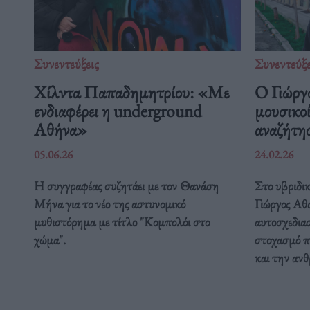
Συνεντεύξεις
Συνεντεύξε
Χίλντα Παπαδημητρίου: «Με
Ο Γιώργ
ενδιαφέρει η underground
μουσικοί
Αθήνα»
αναζήτη
05.06.26
24.02.26
Η συγγραφέας συζητάει με τον Θανάση
Στο υβριδικ
Μήνα για το νέο της αστυνομικό
Γιώργος Αθα
μυθιστόρημα με τίτλο "Κομπολόι στο
αυτοσχεδια
χώμα".
στοχασμό π
και την αν