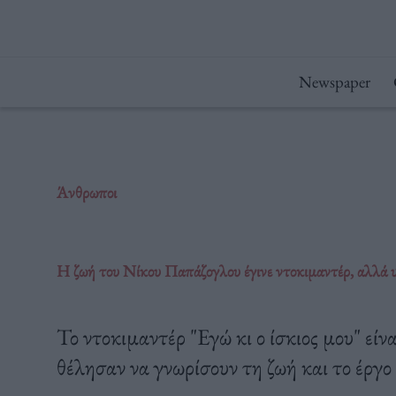
Μετάβαση
στο
περιεχόμενο
Newspaper
Άνθρωποι
Η ζωή του Νίκου Παπάζογλου έγινε ντοκιμαντέρ, αλλά 
Το ντοκιμαντέρ "Εγώ κι ο ίσκιος μου" είν
θέλησαν να γνωρίσουν τη ζωή και το έργ