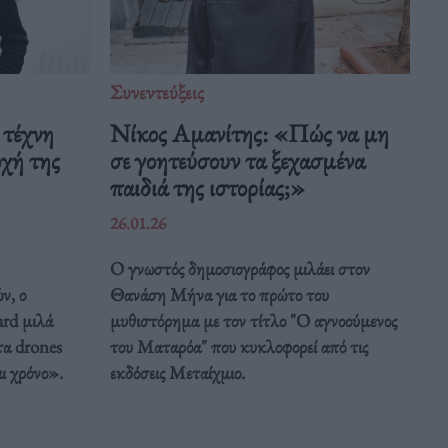
Συνεντεύξεις
 τέχνη
Νίκος Αμανίτης: «Πώς να μη
οχή της
σε γοητεύσουν τα ξεχασμένα
παιδιά της ιστορίας;»
26.01.26
Ο γνωστός δημοσιογράφος μιλάει στον
ν, ο
Θανάση Μήνα για το πρώτο του
rd μιλά
μυθιστόρημα με τον τίτλο "Ο αγνοούμενος
α drones
του Ματαρόα" που κυκλοφορεί από τις
αι χρόνο».
εκδόσεις Μεταίχμιο.