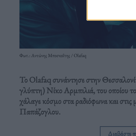
Φωτ.: Αντώνης Μποσκοΐτης / Olafaq
Το Olafaq συνάντησε στην Θεσσαλονίκ
γλύπτη) Νίκο Αρμπιλιά, του οποίου τ
χάλαγε κόσμο στα ραδιόφωνα και στις μ
Παπάζογλου.
Διαβάστε 