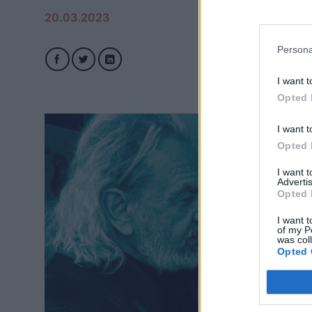
20.03.2023
Persona
I want t
Opted 
I want t
Opted 
I want 
Advertis
Opted 
I want t
of my P
was col
Opted 