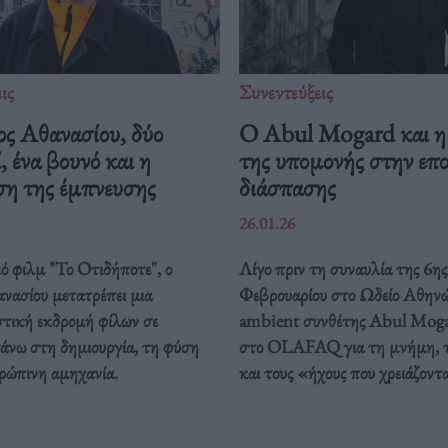
ις
Συνεντεύξεις
ος Αθανασίου, δύο
Ο Abul Mogard και η
, ένα βουνό και η
της υπομονής στην επ
ση της έμπνευσης
διάσπασης
26.01.26
ό φιλμ "Το Οτιδήποτε", ο
Λίγο πριν τη συναυλία της 6ης
νασίου μετατρέπει μια
Φεβρουαρίου στο Ωδείο Αθηνώ
στική εκδρομή φίλων σε
ambient συνθέτης Abul Moga
άνω στη δημιουργία, τη φύση
στο OLAFAQ για τη μνήμη, τ
θρώπινη αμηχανία.
και τους «ήχους που χρειάζοντ