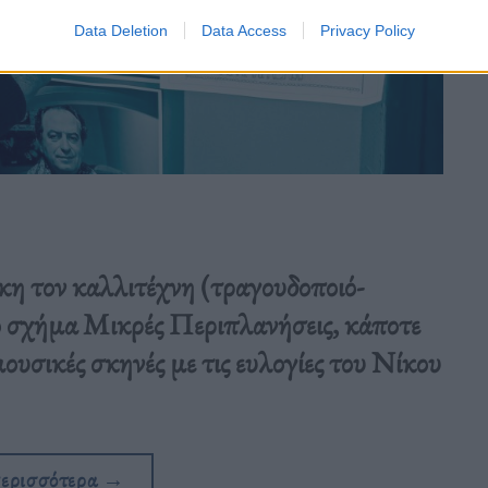
Data Deletion
Data Access
Privacy Policy
η τον καλλιτέχνη (τραγουδοποιό-
ο σχήμα Μικρές Περιπλανήσεις, κάποτε
ουσικές σκηνές με τις ευλογίες του Νίκου
περισσότερα
→