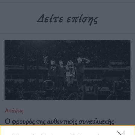
Δείτε επίσης
Απόψεις
O φρουρός της αυθεντικής συναυλιακής
πίστης