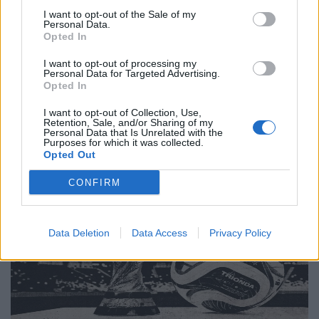
Πολιτιστική στασιμότητα powered by AI:
Tο μέλλον μοιάζει ήδη βαρετό
I want to opt-out of the Sale of my
Personal Data.
Opted In
20.05.26
I want to opt-out of processing my
Personal Data for Targeted Advertising.
Νέα έρευνα δείχνει πως όταν η τεχνητή νοημοσύνη τρέφεται
Opted In
με δικό της περιεχόμενο, καταλήγει να παράγει όλο και πιο
άψυχο, προβλέψιμο και μέτριο υλικό. Με λίγα λόγια, το
I want to opt-out of Collection, Use,
Retention, Sale, and/or Sharing of my
internet μετατρέπεται σιγά σιγά
Personal Data that Is Unrelated with the
Purposes for which it was collected.
Opted Out
CONFIRM
Data Deletion
Data Access
Privacy Policy