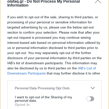
olafaq.gr -
Do Not Process My Personal
28.05.26
Information
Κάθε καλοκαίρι δεν έρχονται μόνο οι συναυλίες. Έρχεται κι
If you wish to opt-out of the sale, sharing to third parties, or
εκείνος που θα σου πει αν αξίζεις να είσαι εκεί. Spoiler: «δεν
processing of your personal or sensitive information for
αξίζεις».
targeted advertising by us, please use the below opt-out
section to confirm your selection. Please note that after your
opt-out request is processed you may continue seeing
interest-based ads based on personal information utilized by
us or personal information disclosed to third parties prior to
your opt-out. You may separately opt-out of the further
disclosure of your personal information by third parties on the
IAB’s list of downstream participants. This information may
also be disclosed by us to third parties on the
IAB’s List of
Downstream Participants
that may further disclose it to other
third parties.
Personal Data Processing Opt Outs
I want to opt-out of the Sharing of my
Απόψεις
personal data.
Opted In