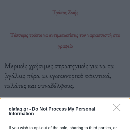
Τρόπος Ζωής
Τέσσερις τρόποι να αντιμετωπίσεις τον ναρκισσιστή στο
γραφείο
Μερικές χρήσιμες στρατηγικές για να τα
βγάλεις πέρα με εγωκεντρικά αφεντικά,
πελάτες και συναδέλφους.
olafaq.gr -
Do Not Process My Personal
27.07.2023
Information
If you wish to opt-out of the sale, sharing to third parties, or