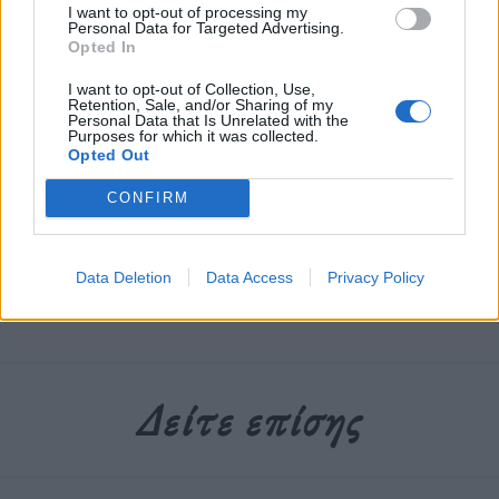
I want to opt-out of processing my
πέρα με εγωκεντρικά αφεντικά, πελάτες και
Personal Data for Targeted Advertising.
Opted In
συναδέλφους.
I want to opt-out of Collection, Use,
Retention, Sale, and/or Sharing of my
Personal Data that Is Unrelated with the
Διαβάστε περισσότερα
→
Purposes for which it was collected.
Opted Out
CONFIRM
Δημοσιεύθηκε σε
Τρόπος Ζωής
|
Tagged
αντιμετώπιση
,
γραφειο
,
ναρκισσιστής
,
τροποι
Data Deletion
Data Access
Privacy Policy
Δείτε επίσης