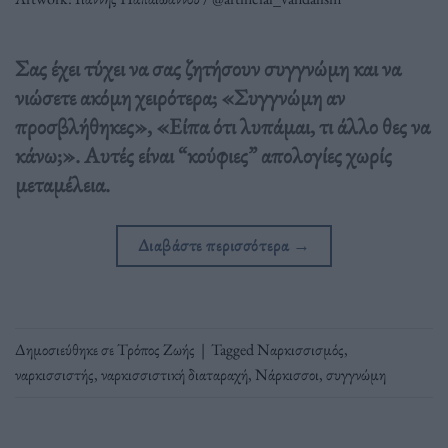
Σας έχει τύχει να σας ζητήσουν συγγνώμη και να
νιώσετε ακόμη χειρότερα; «Συγγνώμη αν
προσβλήθηκες», «Είπα ότι λυπάμαι, τι άλλο θες να
κάνω;». Αυτές είναι “κούφιες” απολογίες χωρίς
μεταμέλεια.
Διαβάστε περισσότερα
→
Δημοσιεύθηκε σε
Τρόπος Ζωής
|
Tagged
Ναρκισσισμός
,
ναρκισσιστής
,
ναρκισσιστική διαταραχή
,
Νάρκισσοι
,
συγγνώμη