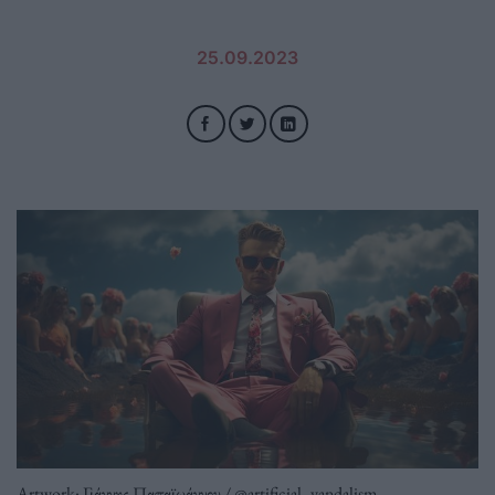
25.09.2023
Artwork: Γιάννης Παπαϊωάννου / @artificial_vandalism