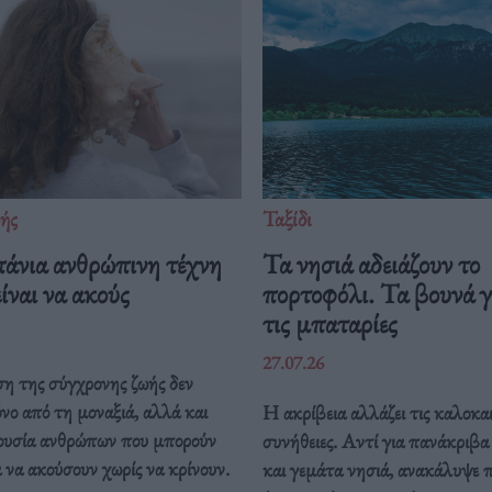
ής
Ταξίδι
πάνια ανθρώπινη τέχνη
Τα νησιά αδειάζουν το
ίναι να ακούς
πορτοφόλι. Τα βουνά γ
τις μπαταρίες
27.07.26
η της σύγχρονης ζωής δεν
όνο από τη μοναξιά, αλλά και
Η ακρίβεια αλλάζει τις καλοκαι
ουσία ανθρώπων που μπορούν
συνήθειες. Αντί για πανάκριβ
να ακούσουν χωρίς να κρίνουν.
και γεμάτα νησιά, ανακάλυψε 