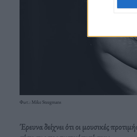
Φωτ.: Mike Steegmans
Έρευνα δείχνει ότι οι μουσικές προτι