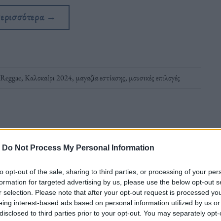
περισσότερα
→
Reggae
,
Καλοκαίρι 2024
,
μαγαζία εστίασης
,
μουσικές επιλογές
-
Do Not Process My Personal Information
to opt-out of the sale, sharing to third parties, or processing of your per
formation for targeted advertising by us, please use the below opt-out s
r selection. Please note that after your opt-out request is processed y
eing interest-based ads based on personal information utilized by us or
σεις των ανθρώπων αποκαλύπτουν τον τύπο
disclosed to third parties prior to your opt-out. You may separately opt-