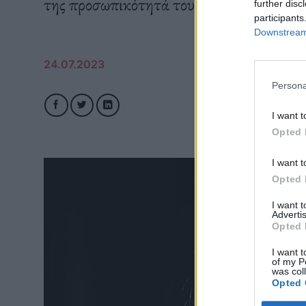
της προσωπικότητά τους.
further disc
participants
Downstream 
24.07.2023
Persona
I want t
Opted 
I want t
Opted 
I want 
Advertis
Opted 
I want t
of my P
was col
Opted 