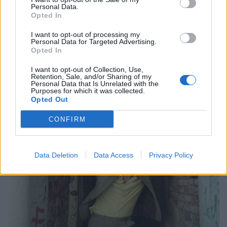
Athens 2026 για μια λειτουργία σκοταδιού
Personal Data.
και ομορφιάς
Opted In
I want to opt-out of processing my
21.05.26
Personal Data for Targeted Advertising.
Opted In
Με αφορμή την εμφάνισή της στο Release Athens 2026,
I want to opt-out of Collection, Use,
εξερευνούμε τον σκοτεινό και καθηλωτικό κόσμο της Anna
Retention, Sale, and/or Sharing of my
Personal Data that Is Unrelated with the
von Hausswolff, από το "Dead Magic" μέχρι το τελευταίο
Purposes for which it was collected.
της gothic art-pop σύμπαν.
Opted Out
CONFIRM
Data Deletion
Data Access
Privacy Policy