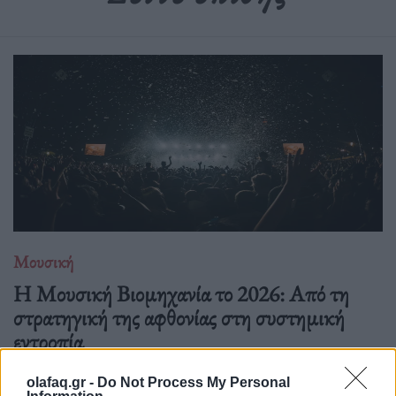
Μουσική
Η Μουσική Βιομηχανία το 2026: Από τη
στρατηγική της αφθονίας στη συστημική
εντροπία
26.05.26
olafaq.gr -
Do Not Process My Personal