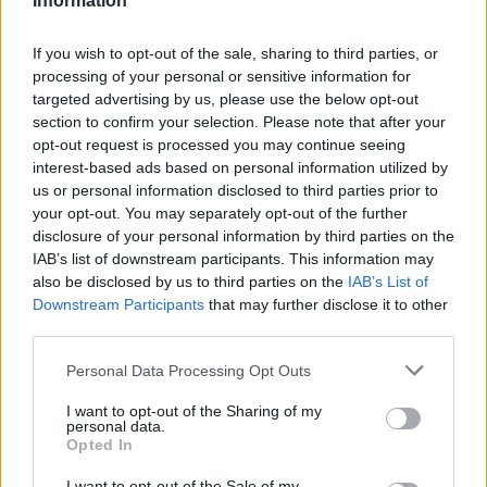
Information
Καθώς η μουσική αγορά του 2026 επιταχύνει με εκρηκτικές
κυκλοφορίες και AI uploads, όλο και περισσότερες εταιρείες
If you wish to opt-out of the sale, sharing to third parties, or
αντιμετωπίζουν υπερφόρτωση δεδομένων, αλλά, σύμφωνα με
processing of your personal or sensitive information for
targeted advertising by us, please use the below opt-out
τον Matt Jacoby, λύσεις υπάρχο
section to confirm your selection. Please note that after your
opt-out request is processed you may continue seeing
interest-based ads based on personal information utilized by
us or personal information disclosed to third parties prior to
your opt-out. You may separately opt-out of the further
disclosure of your personal information by third parties on the
IAB’s list of downstream participants. This information may
also be disclosed by us to third parties on the
IAB’s List of
Downstream Participants
that may further disclose it to other
third parties.
Personal Data Processing Opt Outs
I want to opt-out of the Sharing of my
Μουσική
personal data.
Opted In
Η Anna von Hausswolff στο Release
I want to opt-out of the Sale of my