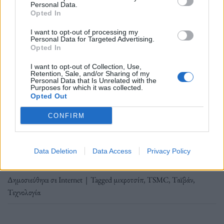
Personal Data.
Opted In
Φωτ.: Cash Macanaya / Unsplash+
I want to opt-out of processing my
Personal Data for Targeted Advertising.
Opted In
Ο γιγαντιαίος κατασκευαστής τσιπ της Ταϊβάν
I want to opt-out of Collection, Use,
Retention, Sale, and/or Sharing of my
πρέπει να ισορροπήσει ανάμεσα στις απαιτήσεις της
Personal Data that Is Unrelated with the
Purposes for which it was collected.
Αμερικής, της Κίνας και της πατρίδας του.
Opted Out
CONFIRM
Διαβάστε περισσότερα
→
Data Deletion
Data Access
Privacy Policy
Δημοσιεύθηκε σε
Internet
|
Tagged
μικροτσίπ
,
ΤSMC
,
Ταϊβάν
,
Τεχνολογία