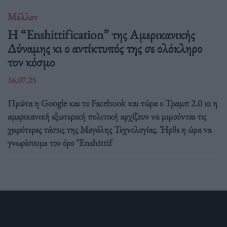
Μέλλον
Η “Enshittification” της Αμερικανικής
Δύναμης κι ο αντίκτυπός της σε ολόκληρο
τον κόσμο
16.07.25
Πρώτα η Google και το Facebook και τώρα ο Τραμπ 2.0 κι η
αμερικανική εξωτερική πολιτική αρχίζουν να μιμούνται τις
χειρότερες τάσεις της Μεγάλης Τεχνολογίας. Ήρθε η ώρα να
γνωρίσουμε τον όρο "Enshittif