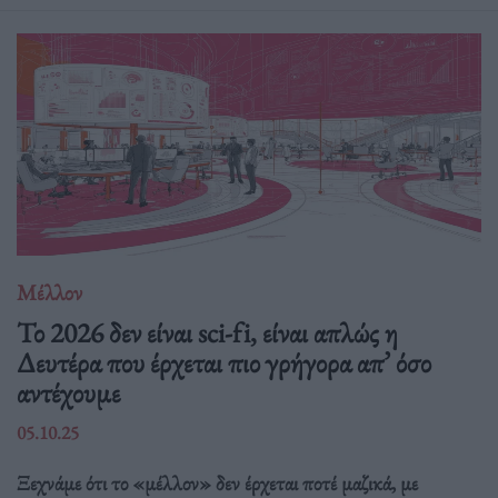
Μέλλον
Το 2026 δεν είναι sci-fi, είναι απλώς η
Δευτέρα που έρχεται πιο γρήγορα απ’ όσο
αντέχουμε
05.10.25
Ξεχνάμε ότι το «μέλλον» δεν έρχεται ποτέ μαζικά, με