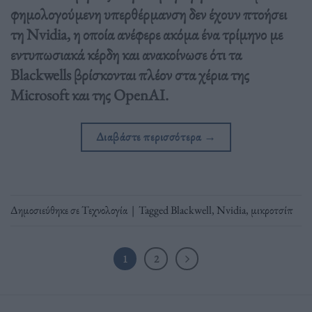
φημολογούμενη υπερθέρμανση δεν έχουν πτοήσει
τη Nvidia, η οποία ανέφερε ακόμα ένα τρίμηνο με
εντυπωσιακά κέρδη και ανακοίνωσε ότι τα
Blackwells βρίσκονται πλέον στα χέρια της
Microsoft και της OpenAI.
Διαβάστε περισσότερα
→
Δημοσιεύθηκε σε
Τεχνολογία
|
Tagged
Blackwell
,
Nvidia
,
μικροτσίπ
1
2