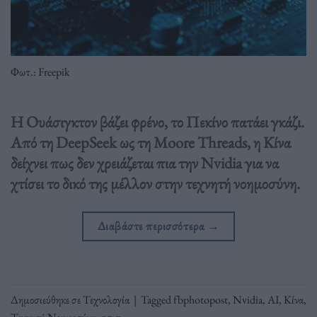
Φωτ.: Freepik
Η Ουάσιγκτον βάζει φρένο, το Πεκίνο πατάει γκάζι.
Από τη DeepSeek ως τη Moore Threads, η Κίνα
δείχνει πως δεν χρειάζεται πια την Nvidia για να
χτίσει το δικό της μέλλον στην τεχνητή νοημοσύνη.
Διαβάστε περισσότερα
→
Δημοσιεύθηκε σε
Τεχνολογία
|
Tagged
fbphotopost
,
Nvidia
,
ΑΙ
,
Κίνα
,