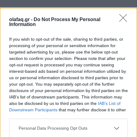
Μεγαλύτερη ζημιά για τον CEO της
olafaq.gr -
Do Not Process My Personal
Nvidia, Jensen Huang που έχασε σε λίγες
Information
ώρες το 20% της περιουσίας του. Larry
If you wish to opt-out of the sale, sharing to third parties, or
Ellison, Michael Dell και CZ υπέστησαν
processing of your personal or sensitive information for
targeted advertising by us, please use the below opt-out
επίσης μεγάλες απώλειες.
section to confirm your selection. Please note that after your
opt-out request is processed you may continue seeing
interest-based ads based on personal information utilized by
us or personal information disclosed to third parties prior to
29.01.2025
your opt-out. You may separately opt-out of the further
disclosure of your personal information by third parties on the
IAB’s list of downstream participants. This information may
also be disclosed by us to third parties on the
IAB’s List of
Downstream Participants
that may further disclose it to other
third parties.
Personal Data Processing Opt Outs