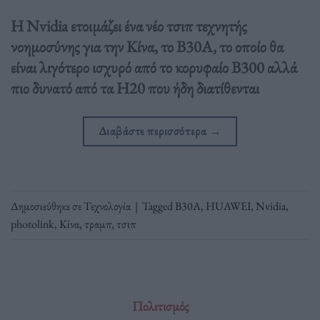
Η Nvidia ετοιμάζει ένα νέο τσιπ τεχνητής
νοημοσύνης για την Κίνα, το B30A, το οποίο θα
είναι λιγότερο ισχυρό από το κορυφαίο B300 αλλά
πιο δυνατό από τα H20 που ήδη διατίθενται
Διαβάστε περισσότερα
→
Δημοσιεύθηκε σε
Τεχνολογία
|
Tagged
B30A
,
HUAWEI
,
Nvidia
,
photolink
,
Κίνα
,
τραμπ
,
τσιπ
Πολιτισμός