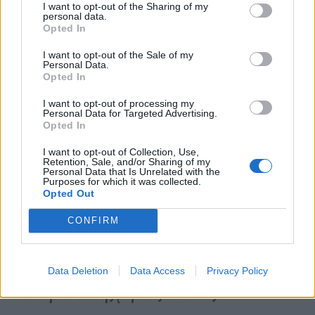
I want to opt-out of the Sharing of my
personal data.
Opted In
I want to opt-out of the Sale of my
Personal Data.
Opted In
I want to opt-out of processing my
Personal Data for Targeted Advertising.
Opted In
I want to opt-out of Collection, Use,
Retention, Sale, and/or Sharing of my
Personal Data that Is Unrelated with the
Εικονογράφηση: @artificial_vandalism / Olafaq
Purposes for which it was collected.
Opted Out
CONFIRM
Μεγαλύτερη ζημιά για τον CEO της Nvidia,
Jensen Huang που έχασε σε λίγες ώρες το 20% της
περιουσίας του. Larry Ellison, Michael Dell και CZ
Data Deletion
Data Access
Privacy Policy
υπέστησαν επίσης μεγάλες απώλειες.