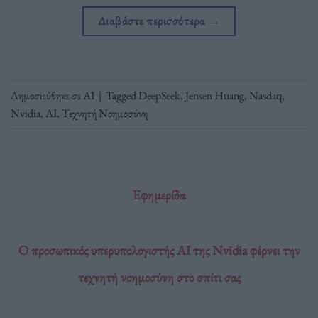
Διαβάστε περισσότερα
→
Δημοσιεύθηκε σε
ΑΙ
|
Tagged
DeepSeek
,
Jensen Huang
,
Nasdaq
,
Nvidia
,
ΑΙ
,
Τεχνητή Νοημοσύνη
Εφημερίδα
Ο προσωπικός υπερυπολογιστής AI της Nvidia φέρνει την
τεχνητή νοημοσύνη στο σπίτι σας