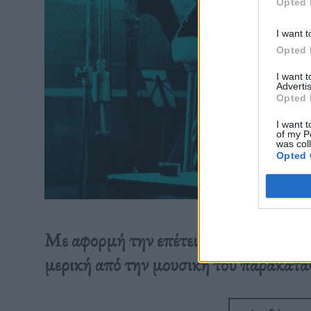
Opted 
I want t
Opted 
I want 
Advertis
Opted 
I want t
of my P
was col
Opted 
Με αφορμή την επέτειο των 28 ετών απ
μερική από την μουσική του παρακατα