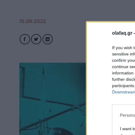
15.06.2022
olafaq.gr 
If you wish 
sensitive in
confirm you
continue se
information 
further disc
participants
Downstream 
Persona
I want t