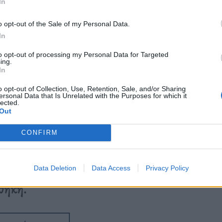
In
o opt-out of the Sale of my Personal Data.
In
to opt-out of processing my Personal Data for Targeted
ing.
In
o opt-out of Collection, Use, Retention, Sale, and/or Sharing
ersonal Data that Is Unrelated with the Purposes for which it
lected.
Out
CONFIRM
ό τον θάνατο του Χατζιδάκι, ανατέμνουμε
Data Deletion
Data Access
Privacy Policy
θήκη.