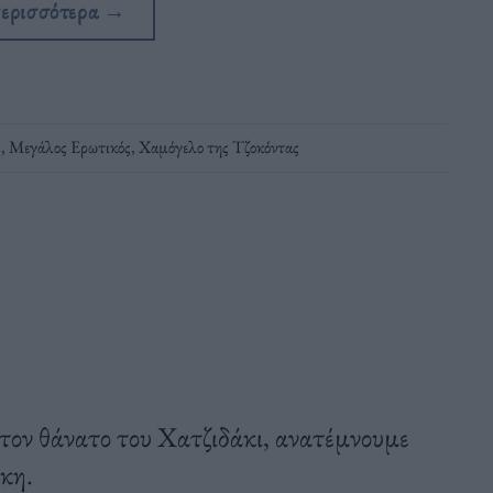
περισσότερα
→
ς
,
Μεγάλος Ερωτικός
,
Χαμόγελο της Τζοκόντας
τον θάνατο του Χατζιδάκι, ανατέμνουμε
κη.