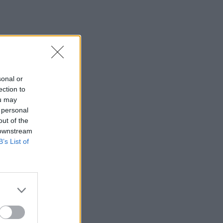
sonal or
ection to
ou may
 personal
out of the
 downstream
B’s List of