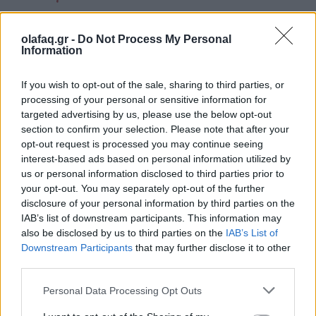
Η Μουσική Βιομηχανία το 2026: Από τη
στρατηγική της αφθονίας στη συστημική
olafaq.gr -
Do Not Process My Personal
Information
εντροπία
26.05.26
If you wish to opt-out of the sale, sharing to third parties, or
processing of your personal or sensitive information for
Καθώς η μουσική αγορά του 2026 επιταχύνει με εκρηκτικές
targeted advertising by us, please use the below opt-out
section to confirm your selection. Please note that after your
κυκλοφορίες και AI uploads, όλο και περισσότερες εταιρείες
opt-out request is processed you may continue seeing
αντιμετωπίζουν υπερφόρτωση δεδομένων, αλλά, σύμφωνα με
interest-based ads based on personal information utilized by
τον Matt Jacoby, λύσεις υπάρχο
us or personal information disclosed to third parties prior to
your opt-out. You may separately opt-out of the further
disclosure of your personal information by third parties on the
IAB’s list of downstream participants. This information may
also be disclosed by us to third parties on the
IAB’s List of
Downstream Participants
that may further disclose it to other
third parties.
Personal Data Processing Opt Outs