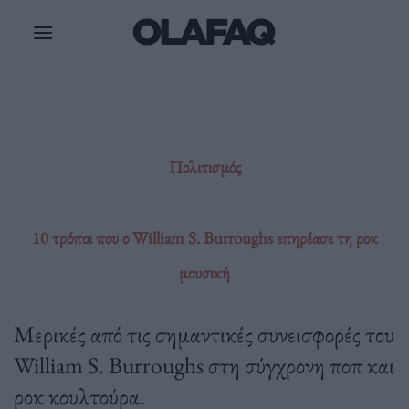
Μετάβαση
στο
περιεχόμενο
Πολιτισμός
10 τρόποι που ο William S. Burroughs επηρέασε τη ροκ
μουσική
Μερικές από τις σημαντικές συνεισφορές του
William S. Burroughs στη σύγχρονη ποπ και
ροκ κουλτούρα.