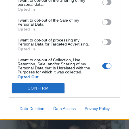
I want to opt-out of the Sharing of my
personal data.
Opted In
I want to opt-out of the Sale of my
Personal Data.
Μουσική
Opted In
Η Anna von Hausswolff στο Release
I want to opt-out of processing my
Athens 2026 για μια λειτουργία σκοταδιού
Personal Data for Targeted Advertising.
Opted In
και ομορφιάς
I want to opt-out of Collection, Use,
21.05.26
Retention, Sale, and/or Sharing of my
Personal Data that Is Unrelated with the
Purposes for which it was collected.
Με αφορμή την εμφάνισή της στο Release Athens 2026,
Opted Out
εξερευνούμε τον σκοτεινό και καθηλωτικό κόσμο της Anna
CONFIRM
von Hausswolff, από το "Dead Magic" μέχρι το τελευταίο
της gothic art-pop σύμπαν.
Data Deletion
Data Access
Privacy Policy