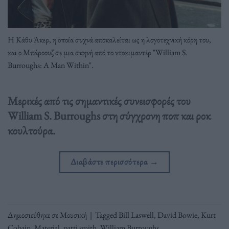
Η Κάθυ Άκερ, η οποία συχνά αποκαλείται ως η λογοτεχνική κόρη του,
και ο Μπάροουζ σε μια σκηνή από το ντοκιμαντέρ "William S.
Burroughs: A Man Within".
Μερικές από τις σημαντικές συνεισφορές του
William S. Burroughs στη σύγχρονη ποπ και ροκ
κουλτούρα.
Διαβάστε περισσότερα
→
Δημοσιεύθηκε σε
Μουσική
|
Tagged
Bill Laswell
,
David Bowie
,
Kurt
Cobain
,
Material
,
patti smith
,
William Burroughs