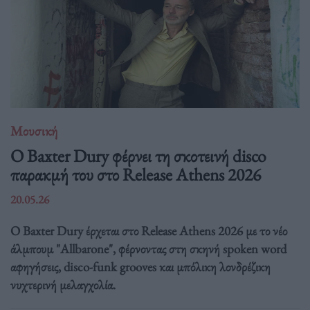
Μουσική
Ο Baxter Dury φέρνει τη σκοτεινή disco
παρακμή του στο Release Athens 2026
20.05.26
Ο Baxter Dury έρχεται στο Release Athens 2026 με το νέο
άλμπουμ "Allbarone", φέρνοντας στη σκηνή spoken word
αφηγήσεις, disco-funk grooves και μπόλικη λονδρέζικη
νυχτερινή μελαγχολία.