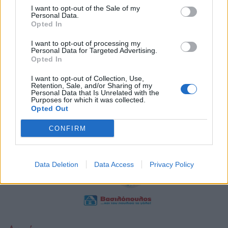
I want to opt-out of the Sale of my
09.09.25
Personal Data.
Opted In
Ανακαλύψτε πώς ο τζόγος, από τα πρώτα παράνομα τραπέζια
I want to opt-out of processing my
έως τα σημερινά υπερθέαματα, διαμόρφωσε την οικονομία, την
Personal Data for Targeted Advertising.
Opted In
κουλτούρα και το μέλλον του Λας Βέγκας, και συνεχίζει να
οδηγεί τις καινοτομίες στα κ
I want to opt-out of Collection, Use,
Retention, Sale, and/or Sharing of my
Personal Data that Is Unrelated with the
Purposes for which it was collected.
Opted Out
CONFIRM
Data Deletion
Data Access
Privacy Policy