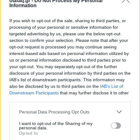
olafaq.gr -
Do Not Process My Personal
Information
Τα οnline Φρουτάκια αποτελούν έναν από τους
συναρπαστικότερους προορισμούς για τους φίλους των
If you wish to opt-out of the sale, sharing to third parties, or
τυχερών παιχνιδιών στο διαδίκτυο.
processing of your personal or sensitive information for
targeted advertising by us, please use the below opt-out
section to confirm your selection. Please note that after your
opt-out request is processed you may continue seeing
interest-based ads based on personal information utilized by
us or personal information disclosed to third parties prior to
your opt-out. You may separately opt-out of the further
disclosure of your personal information by third parties on the
IAB’s list of downstream participants. This information may
also be disclosed by us to third parties on the
IAB’s List of
Downstream Participants
that may further disclose it to other
third parties.
Personal Data Processing Opt Outs
Αγορά
I want to opt-out of the Sharing of my
Πώς ο τζόγος ανέδειξε το Λας Βέγκας σε
personal data.
Opted In
παγκόσμιο σύμβολο