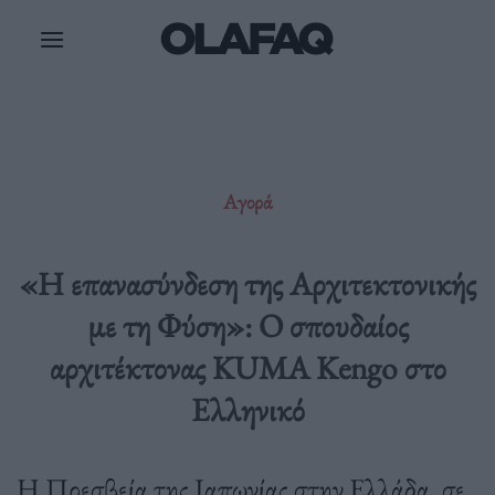
Μετάβαση
στο
περιεχόμενο
Αγορά
«Η επανασύνδεση της Αρχιτεκτονικής
με τη Φύση»: Ο σπουδαίος
αρχιτέκτονας KUMA Kengo στο
Ελληνικό
Η Πρεσβεία της Ιαπωνίας στην Ελλάδα, σε