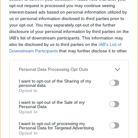
opt-out request is processed you may continue seeing
Ημερομηνία:
Δευτέρα, 16 Σεπτεμβρίου και ώρα
interest-based ads based on personal information utilized by
us or personal information disclosed to third parties prior to
19:30
your opt-out. You may separately opt-out of the further
disclosure of your personal information by third parties on the
IAB’s list of downstream participants. This information may
also be disclosed by us to third parties on the
IAB’s List of
Downstream Participants
that may further disclose it to other
third parties.
Χώρος
:
The Ellinikon Experience Centre
Personal Data Processing Opt Outs
I want to opt-out of the Sharing of my
Instagram
personal data.
Opted In
https://www.instagram.com/the_ellinikon_official
I want to opt-out of the Sale of my
Facebook
Personal Data.
Opted In
https://www.facebook.com/TheEllinikon
I want to opt-out of processing my
YouTube:
Personal Data for Targeted Advertising.
Opted In
https://www.youtube.com/TheEllinikon