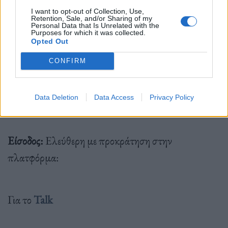
I want to opt-out of Collection, Use,
Retention, Sale, and/or Sharing of my
Personal Data that Is Unrelated with the
Purposes for which it was collected.
#TheEllinikon #ExperiencePark
Opted Out
#ExperienceCentre#EllinikonMoments #Talks
CONFIRM
Data Deletion
Data Access
Privacy Policy
Είσοδος:
Ελεύθερη με προκράτηση στην
πλατφόρμα:
Για το
Talk