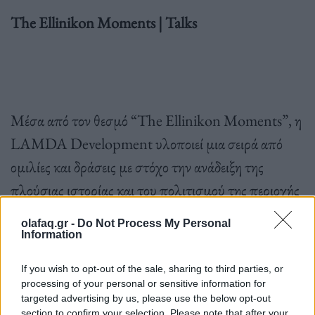
Τ
he
Ellinikon
Moments
|
Talks
Μέσα από τον θεσμό “The Ellinikon Moments”, η
LAMDA Development υλοποιεί μια σειρά από
ομιλίες και δράσεις με στόχο την ανάδειξη της
πλούσιας ιστορίας και του πολιτισμού της περιοχής
του Ελληνικού. Παράλληλα, προμηνύει το μέλλον
olafaq.gr -
Do Not Process My Personal
του The Ellinikon, φέρνοντας στο προσκήνιο το
Information
όραμα για την ανάπτυξή του σε ένα σύγχρονο και
If you wish to opt-out of the sale, sharing to third parties, or
βιώσιμο αστικό κέντρο.
processing of your personal or sensitive information for
targeted advertising by us, please use the below opt-out
section to confirm your selection. Please note that after your