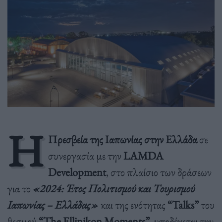
Η
Πρεσβεία της Ιαπωνίας στην Ελλάδα
σε
συνεργασία με την
LAMDA
Development
, στο πλαίσιο των δράσεων
για το
«2024: Έτος Πολιτισμού και Τουρισμού
Ιαπωνίας – Ελλάδας»
και της ενότητας
“
Talks
”
του
θεσμού
“
The
Ellinikon
Moments
”
, υποδέχεται την