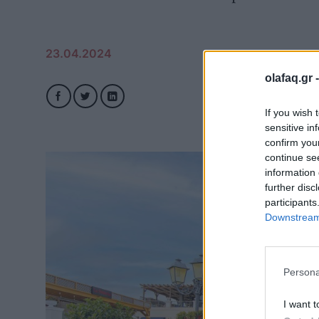
23.04.2024
olafaq.gr 
If you wish 
sensitive in
confirm you
continue se
information 
further disc
participants
Downstream 
Persona
I want t