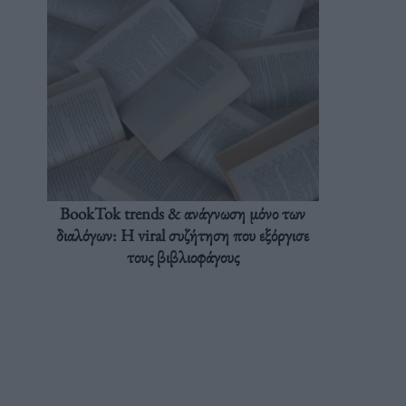
BookTok trends & ανάγνωση μόνο των
διαλόγων: Η viral συζήτηση που εξόργισε
τους βιβλιοφάγους