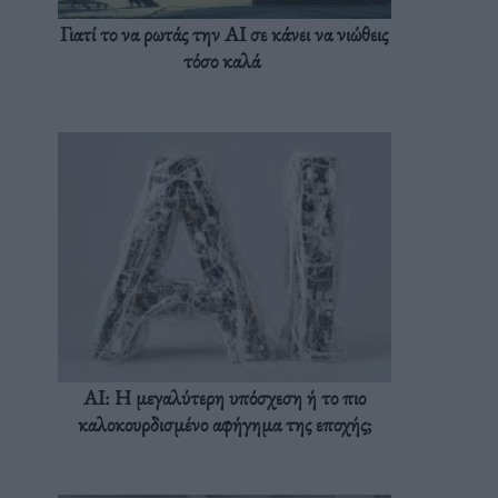
Γιατί το να ρωτάς την AI σε κάνει να νιώθεις
τόσο καλά
AI: Η μεγαλύτερη υπόσχεση ή το πιο
καλοκουρδισμένο αφήγημα της εποχής;