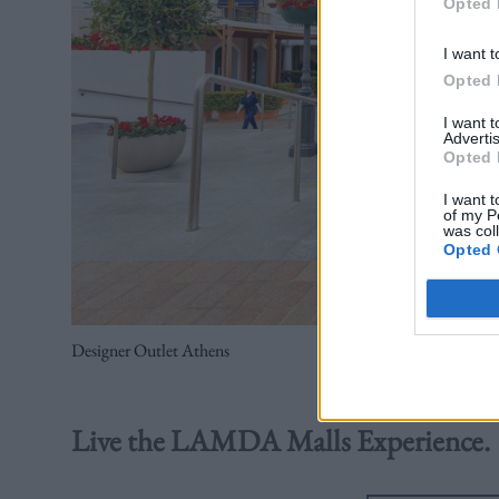
Opted 
I want t
Opted 
I want 
Advertis
Opted 
I want t
of my P
was col
Opted 
Designer Outlet Athens
Live the LAMDA Malls Experience.