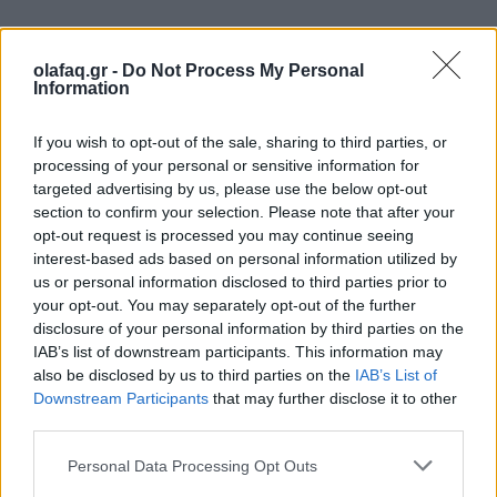
Events
Παπαστράτος: 95 χρόνια ιστορίας με το
olafaq.gr -
Do Not Process My Personal
Information
βλέμμα στραμμένο στο «επόμενο»
If you wish to opt-out of the sale, sharing to third parties, or
28.05.26
processing of your personal or sensitive information for
targeted advertising by us, please use the below opt-out
Με αφετηρία τον Πειραιά του 1931 και πυξίδα το μέλλον, η
section to confirm your selection. Please note that after your
Παπαστράτος γιόρτασε τα 95 χρόνια της και παρουσίασε το
opt-out request is processed you may continue seeing
FutuReady Greece.
interest-based ads based on personal information utilized by
us or personal information disclosed to third parties prior to
your opt-out. You may separately opt-out of the further
disclosure of your personal information by third parties on the
IAB’s list of downstream participants. This information may
also be disclosed by us to third parties on the
IAB’s List of
Downstream Participants
that may further disclose it to other
third parties.
Personal Data Processing Opt Outs