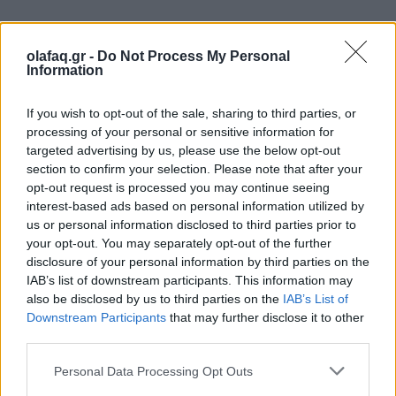
Events
Παπαστράτος: 95 χρόνια ιστορίας με το
olafaq.gr -
Do Not Process My Personal
Information
βλέμμα στραμμένο στο «επόμενο»
If you wish to opt-out of the sale, sharing to third parties, or
28.05.26
processing of your personal or sensitive information for
targeted advertising by us, please use the below opt-out
Με αφετηρία τον Πειραιά του 1931 και πυξίδα το μέλλον, η
section to confirm your selection. Please note that after your
Παπαστράτος γιόρτασε τα 95 χρόνια της και παρουσίασε το
opt-out request is processed you may continue seeing
FutuReady Greece.
interest-based ads based on personal information utilized by
us or personal information disclosed to third parties prior to
your opt-out. You may separately opt-out of the further
disclosure of your personal information by third parties on the
IAB’s list of downstream participants. This information may
also be disclosed by us to third parties on the
IAB’s List of
Downstream Participants
that may further disclose it to other
third parties.
Personal Data Processing Opt Outs