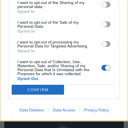
I want to opt-out of the Sharing of my
personal data.
Opted In
Events
I want to opt-out of the Sale of my
Personal Data.
Thessaloniki Street Food Festival 2026:
Opted In
Πέντε μέρες γεμάτες street food και μουσική
I want to opt-out of processing my
στη ΔΕΘ
Personal Data for Targeted Advertising.
Opted In
18.05.26
I want to opt-out of Collection, Use,
Retention, Sale, and/or Sharing of my
Personal Data that Is Unrelated with the
Από hip hop live και disco DJs μέχρι γεύσεις που μοιάζουν να
Purposes for which it was collected.
βγήκαν από food market του Τόκιο ή καντίνα στις 3 το πρωί
Opted Out
στο Μεξικό, το Thessaloniki Street Food Festival επιστρέφει
CONFIRM
τον Μάιο και η πόλη ε
Data Deletion
Data Access
Privacy Policy