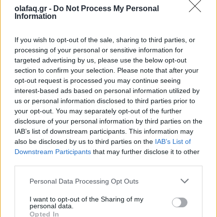
01.07.26
olafaq.gr -
Do Not Process My Personal
Information
Όλα όσα γνωρίζουμε για τη νέα εκδοχή του The Blair Witch
Project από τη Lionsgate: ημερομηνία
If you wish to opt-out of the sale, sharing to third parties, or
processing of your personal or sensitive information for
targeted advertising by us, please use the below opt-out
section to confirm your selection. Please note that after your
opt-out request is processed you may continue seeing
interest-based ads based on personal information utilized by
us or personal information disclosed to third parties prior to
your opt-out. You may separately opt-out of the further
disclosure of your personal information by third parties on the
IAB’s list of downstream participants. This information may
also be disclosed by us to third parties on the
IAB’s List of
Downstream Participants
that may further disclose it to other
third parties.
Personal Data Processing Opt Outs
Κινηματογράφος
“Victory”: Το αντιφασιστικό ποδοσφαιρικό
I want to opt-out of the Sharing of my
personal data.
έπος του John Huston μοιάζει πιο επίκαιρο
Opted In