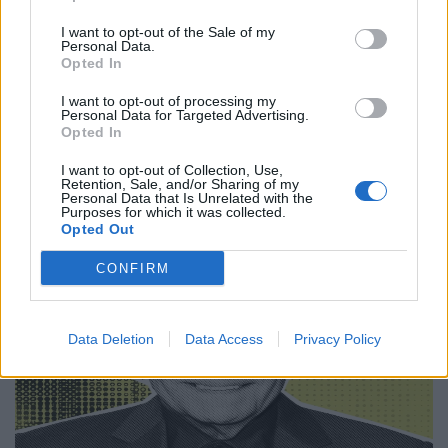
από ποτέ
I want to opt-out of the Sale of my
Personal Data.
22.06.26
Opted In
I want to opt-out of processing my
Μια επιστροφή στο "Victory" του John Huston
Personal Data for Targeted Advertising.
αποκαλύπτει πώς ένα κλασικό, «έντιμο» πολεμικό-αθλητικό
Opted In
δράμα για αιχμαλώτους και προπαγάνδα αποκτά σήμερα πιο
I want to opt-out of Collection, Use,
σκοτεινές και πολιτικές αναγνώσεις.
Retention, Sale, and/or Sharing of my
Personal Data that Is Unrelated with the
Purposes for which it was collected.
Opted Out
CONFIRM
Data Deletion
Data Access
Privacy Policy