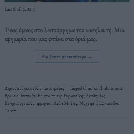
Late Shift (2025)
Ένας ύμνος στο λειτούργημα του νοσηλευτή. Μία
εφημερία που μας φτάνει στα όριά μας.
Διαβάστε περισσότερα
→
Δημοσιεύθηκε σε
Κινηματογράφος
|
Tagged
Cinobo
,
fbphotopost
,
Βραβείο Γυναικείας Ερμηνείας της Ευρωπαϊκής Ακαδημίας
Κινηματογράφου
,
ερμηνεια
,
Λεόνι Μπένες
,
Νυχτερινή Εφημερίδα
,
Ταινία