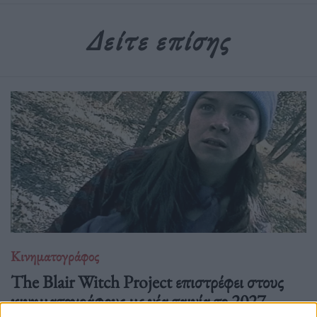
Δείτε επίσης
Κινηματογράφος
The Blair Witch Project επιστρέφει στους
κινηματογράφους με νέα ταινία το 2027