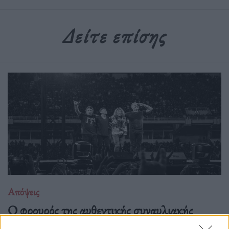
Δείτε επίσης
Απόψεις
O φρουρός της αυθεντικής συναυλιακής
πίστης