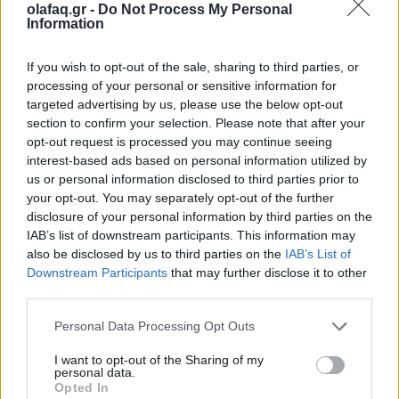
olafaq.gr -
Do Not Process My Personal
28.05.26
Information
Κάθε καλοκαίρι δεν έρχονται μόνο οι συναυλίες. Έρχεται κι
If you wish to opt-out of the sale, sharing to third parties, or
εκείνος που θα σου πει αν αξίζεις να είσαι εκεί. Spoiler: «δεν
processing of your personal or sensitive information for
targeted advertising by us, please use the below opt-out
αξίζεις».
section to confirm your selection. Please note that after your
opt-out request is processed you may continue seeing
interest-based ads based on personal information utilized by
us or personal information disclosed to third parties prior to
your opt-out. You may separately opt-out of the further
disclosure of your personal information by third parties on the
IAB’s list of downstream participants. This information may
also be disclosed by us to third parties on the
IAB’s List of
Downstream Participants
that may further disclose it to other
third parties.
Personal Data Processing Opt Outs
I want to opt-out of the Sharing of my
Απόψεις
personal data.
Opted In