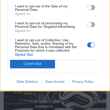
Πολιτιστική στασιμότητα powered by AI:
I want to opt-out of the Sale of my
Tο μέλλον μοιάζει ήδη βαρετό
Personal Data.
Opted In
20.05.26
I want to opt-out of processing my
Personal Data for Targeted Advertising.
Νέα έρευνα δείχνει πως όταν η τεχνητή νοημοσύνη τρέφεται
Opted In
με δικό της περιεχόμενο, καταλήγει να παράγει όλο και πιο
I want to opt-out of Collection, Use,
άψυχο, προβλέψιμο και μέτριο υλικό. Με λίγα λόγια, το
Retention, Sale, and/or Sharing of my
Personal Data that Is Unrelated with the
internet μετατρέπεται σιγά σιγά
Purposes for which it was collected.
Opted Out
CONFIRM
Data Deletion
Data Access
Privacy Policy