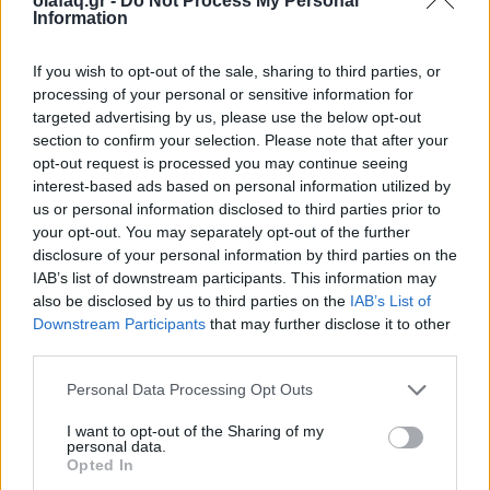
olafaq.gr -
Do Not Process My Personal
28.05.26
Information
Κάθε καλοκαίρι δεν έρχονται μόνο οι συναυλίες. Έρχεται κι
If you wish to opt-out of the sale, sharing to third parties, or
εκείνος που θα σου πει αν αξίζεις να είσαι εκεί. Spoiler: «δεν
processing of your personal or sensitive information for
αξίζεις».
targeted advertising by us, please use the below opt-out
section to confirm your selection. Please note that after your
opt-out request is processed you may continue seeing
interest-based ads based on personal information utilized by
us or personal information disclosed to third parties prior to
your opt-out. You may separately opt-out of the further
disclosure of your personal information by third parties on the
IAB’s list of downstream participants. This information may
also be disclosed by us to third parties on the
IAB’s List of
Downstream Participants
that may further disclose it to other
third parties.
Personal Data Processing Opt Outs
I want to opt-out of the Sharing of my
Απόψεις
personal data.
Opted In
Πολιτιστική στασιμότητα powered by AI: