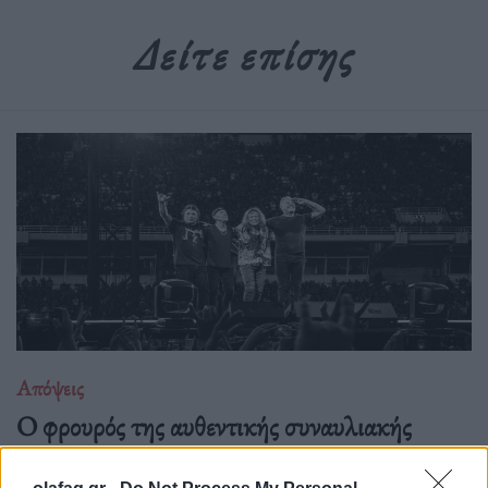
Δείτε επίσης
Απόψεις
O φρουρός της αυθεντικής συναυλιακής
πίστης