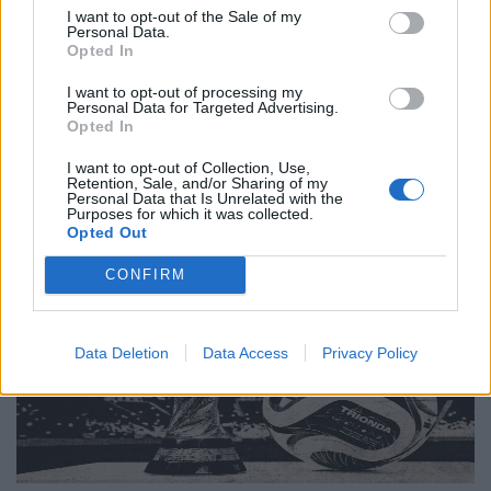
Tο μέλλον μοιάζει ήδη βαρετό
I want to opt-out of the Sale of my
Personal Data.
Opted In
20.05.26
I want to opt-out of processing my
Νέα έρευνα δείχνει πως όταν η τεχνητή νοημοσύνη τρέφεται
Personal Data for Targeted Advertising.
Opted In
με δικό της περιεχόμενο, καταλήγει να παράγει όλο και πιο
άψυχο, προβλέψιμο και μέτριο υλικό. Με λίγα λόγια, το
I want to opt-out of Collection, Use,
Retention, Sale, and/or Sharing of my
internet μετατρέπεται σιγά σιγά
Personal Data that Is Unrelated with the
Purposes for which it was collected.
Opted Out
CONFIRM
Data Deletion
Data Access
Privacy Policy