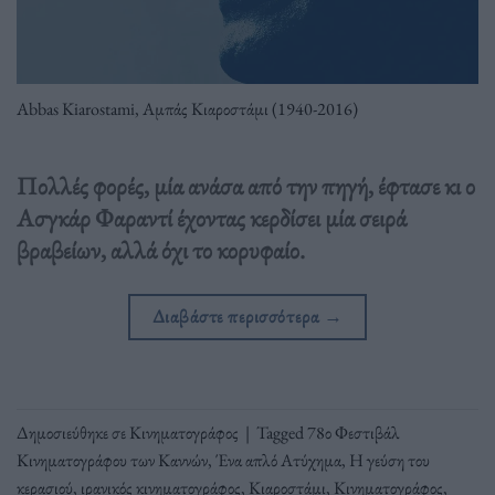
Abbas Kiarostami, Αμπάς Κιαροστάμι (1940-2016)
Πολλές φορές, μία ανάσα από την πηγή, έφτασε κι ο
Ασγκάρ Φαραντί έχοντας κερδίσει μία σειρά
βραβείων, αλλά όχι το κορυφαίο.
Διαβάστε περισσότερα
→
Δημοσιεύθηκε σε
Κινηματογράφος
|
Tagged
78ο Φεστιβάλ
Κινηματογράφου των Καννών
,
Ένα απλό Ατύχημα
,
Η γεύση του
κερασιού
,
ιρανικός κινηματογράφος
,
Κιαροστάμι
,
Κινηματογράφος
,