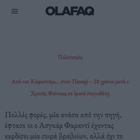
Μετάβαση
στο
περιεχόμενο
Πολιτισμός
Από τον Κιαροστάμι… στον Παναχί – 28 χρόνια μετά ο
Χρυσός Φοίνικας σε Ιρανό σκηνοθέτη
Πολλές φορές, μία ανάσα από την πηγή,
έφτασε κι ο Ασγκάρ Φαραντί έχοντας
κερδίσει μία σειρά βραβείων, αλλά όχι το