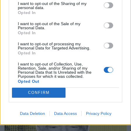
I want to opt-out of the Sharing of my
personal data.
Κινηματογράφος
Opted In
“Victory”: Το αντιφασιστικό ποδοσφαιρικό
I want to opt-out of the Sale of my
έπος του John Huston μοιάζει πιο επίκαιρο
Personal Data.
Opted In
από ποτέ
I want to opt-out of processing my
22.06.26
Personal Data for Targeted Advertising.
Opted In
Μια επιστροφή στο "Victory" του John Huston
I want to opt-out of Collection, Use,
αποκαλύπτει πώς ένα κλασικό, «έντιμο» πολεμικό-αθλητικό
Retention, Sale, and/or Sharing of my
Personal Data that Is Unrelated with the
δράμα για αιχμαλώτους και προπαγάνδα αποκτά σήμερα πιο
Purposes for which it was collected.
σκοτεινές και πολιτικές αναγνώσεις.
Opted Out
CONFIRM
Data Deletion
Data Access
Privacy Policy