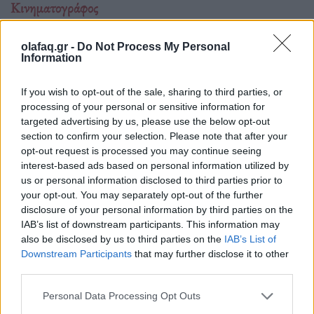
Κινηματογράφος
The Blair Witch Project επιστρέφει στους
κινηματογράφους με νέα ταινία το 2027
olafaq.gr -
Do Not Process My Personal
Information
01.07.26
If you wish to opt-out of the sale, sharing to third parties, or
Όλα όσα γνωρίζουμε για τη νέα εκδοχή του The Blair Witch
processing of your personal or sensitive information for
targeted advertising by us, please use the below opt-out
Project από τη Lionsgate: ημερομηνία
section to confirm your selection. Please note that after your
opt-out request is processed you may continue seeing
interest-based ads based on personal information utilized by
us or personal information disclosed to third parties prior to
your opt-out. You may separately opt-out of the further
disclosure of your personal information by third parties on the
IAB’s list of downstream participants. This information may
also be disclosed by us to third parties on the
IAB’s List of
Downstream Participants
that may further disclose it to other
third parties.
Personal Data Processing Opt Outs