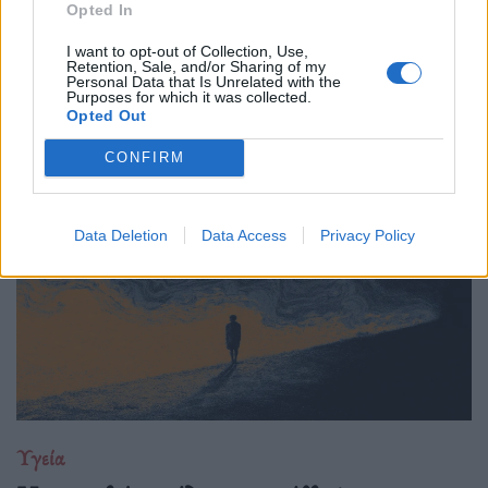
Opted In
11.04.26
I want to opt-out of Collection, Use,
Retention, Sale, and/or Sharing of my
Δεν έρχεται με θόρυβο, αλλά με επιμονή· το κάταγμα
Personal Data that Is Unrelated with the
Purposes for which it was collected.
κόπωσης είναι το μήνυμα του σώματος όταν η
Opted Out
υπερπροσπάθεια ξεπερνά τα όριά του.
CONFIRM
Data Deletion
Data Access
Privacy Policy
Υγεία