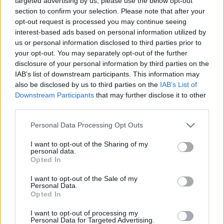
targeted advertising by us, please use the below opt-out
συνεχίζουν να λειτουργούν σαν να βρισκόμαστε ακόμη στο
section to confirm your selection. Please note that after your
opt-out request is processed you may continue seeing
1994 και περιμένουμε αεράκι.
interest-based ads based on personal information utilized by
us or personal information disclosed to third parties prior to
your opt-out. You may separately opt-out of the further
disclosure of your personal information by third parties on the
IAB’s list of downstream participants. This information may
also be disclosed by us to third parties on the
IAB’s List of
Downstream Participants
that may further disclose it to other
third parties.
Personal Data Processing Opt Outs
I want to opt-out of the Sharing of my
personal data.
Opted In
Υγεία
I want to opt-out of the Sale of my
Personal Data.
Κάταγμα κόπωσης: O αθόρυβος
Opted In
τραυματισμός που σε σταματά πριν το
I want to opt-out of processing my
καταλάβεις
Personal Data for Targeted Advertising.