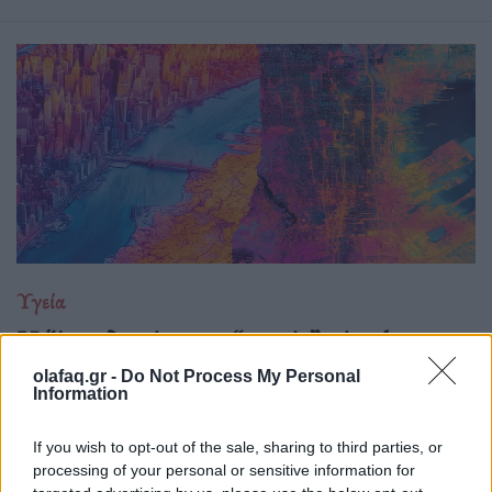
Υγεία
Η ζέστη δεν είναι πια “καιρός”, είναι beta test
επιβίωσης
olafaq.gr -
Do Not Process My Personal
Information
21.04.26
If you wish to opt-out of the sale, sharing to third parties, or
Ξεχάστε το θερμόμετρο και το «πιες νεράκι». Η νέα ζέστη
processing of your personal or sensitive information for
μετριέται στο πόσο γρήγορα λυγίζει το σώμα, ενώ οι πόλεις