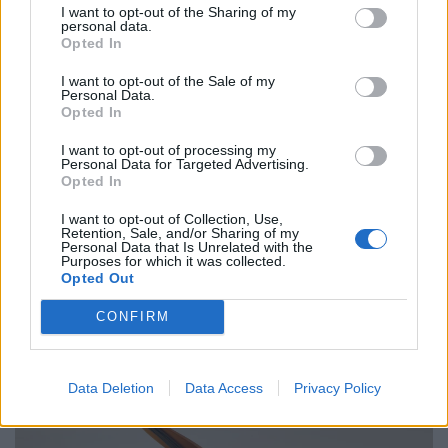
I want to opt-out of the Sharing of my
personal data.
Opted In
Ελλάδα
I want to opt-out of the Sale of my
Παραλύει η χώρα από τη 24ωρη απεργία
Personal Data.
Opted In
ΓΣΕΕ και ΑΔΕΔΥ ενάντια στο νέο εργασιακό
νομοσχέδιο
I want to opt-out of processing my
Personal Data for Targeted Advertising.
Opted In
01.10.25
I want to opt-out of Collection, Use,
Δημόσιοι υπάλληλοι, γιατροί, εκπαιδευτικοί, δικαστικοί
Retention, Sale, and/or Sharing of my
Personal Data that Is Unrelated with the
υπάλληλοι, ταξιτζήδες και ναυτεργάτες συμμετέχουν στη
Purposes for which it was collected.
σημερινή πανελλαδική κινητοποίηση, που μπλοκάρει
Opted Out
μεταφορές και υπηρεσίες. Στο επίκεντρο των
CONFIRM
Data Deletion
Data Access
Privacy Policy