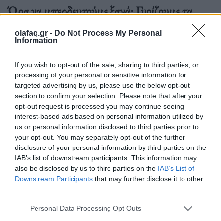
Ώρα να μπερδευτούμε ξανά: Γυρίζουμε τα
ρολόγια μία ώρα πίσω γιατί… έτσι συνηθίσαμε
olafaq.gr -
Do Not Process My Personal
Information
16.10.25
Την Κυριακή 26 Οκτωβρίου, στις 04:00 τα ξημερώματα, θα
If you wish to opt-out of the sale, sharing to third parties, or
processing of your personal or sensitive information for
ξαναζήσουμε το πιο παράλογο ευρωπαϊκό ραντεβού με τον
targeted advertising by us, please use the below opt-out
χρόνο: θα γυρίσουμε τα ρολόγια μας πίσω μία ώρα, για να
section to confirm your selection. Please note that after your
"εξοικονομήσουμε ενέργεια".
opt-out request is processed you may continue seeing
interest-based ads based on personal information utilized by
us or personal information disclosed to third parties prior to
your opt-out. You may separately opt-out of the further
disclosure of your personal information by third parties on the
IAB’s list of downstream participants. This information may
also be disclosed by us to third parties on the
IAB’s List of
Downstream Participants
that may further disclose it to other
third parties.
Personal Data Processing Opt Outs